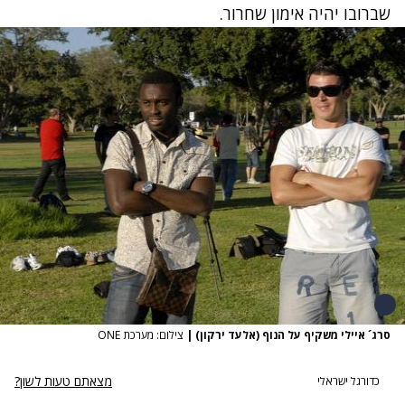
שברובו יהיה אימון שחרור.
סרג´ איילי משקיף על הנוף (אלעד ירקון)
|
צילום: מערכת ONE
מצאתם טעות לשון?
כדורגל ישראלי