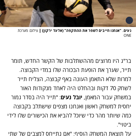
נעים. "אנחנו חייבים לשפר את ההתקפה" (אלעד ירקון)
|
צילום: מערכת
ONE
בר"ג היו מרוצים מההשתלבות של הקשר החדש, תומר
תייר, שערך את הופעת הבכורה שלו במדי הקבוצה.
למרות שלא התאמן העונה באף קבוצה, הצליח תייר
לשחק 70 דקות ובהחלט היה לאחד מנקודות האור
במשחק עבור המאמן,
יובל נעים
:
"תייר היה בסדר גמור
יחסית למשחק ראשון ואנחנו מצפים שישתלב בקבוצה
כמה שיותר מהר כדי שיוכל להביא את הכישורים שלו לידי
ביטוי".
על תוצאת המשחק הוסיף: "אם נתייחס למצבים של שתי