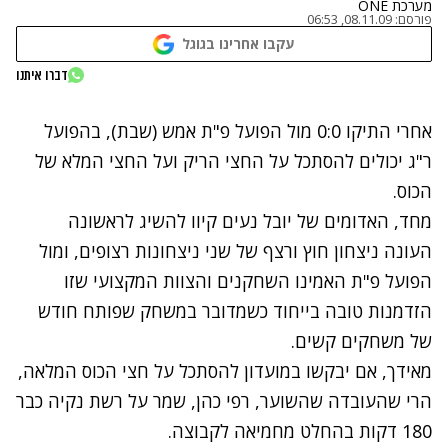
מערכת ONE
פורסם:
08.11.09, 06:53
עקבו אחרינו בגוגל
דברו איתנו
נתקלנו בבעיה
אחרי התיקו 0:0 מול הפועל פ"ת אמש (שבת), בהפועל
נסה שוב
ר"ג יכולים להסתכל על החצי הריק ועל החצי המלא של
הכוס.
מחד, האדומים של יובל נעים קיוו להשיג לראשונה
העונה ניצחון חוץ ורצף של שני ניצחונות רצופים, ומול
הפועל פ"ת האמינו השחקנים והצוות המקצועי שזו
הזדמנות טובה בייחוד כשמדובר במשחק שפותח חודש
של משחקים קשים.
מאידך, אם יבקשו במועדון להסתכל על חצי הכוס המלאה,
הרי שהעובדה שהשוער, רפי כהן, שמר על רשת נקיה כבר
180 דקות בהחלט מחמיאה לקבוצה.