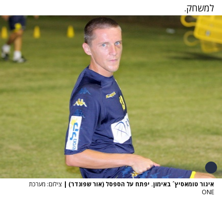
למשחק.
איגור טומאסיץ´ באימון. יפתח על הספסל (אור שפונדר)
|
צילום: מערכת
ONE