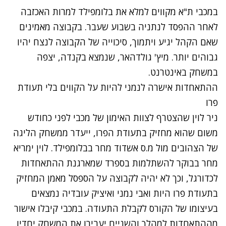
במכבי ת"א מקווים למלא את בלומפילד למרות האכזבה
לאחר ההפסד לנתניה בשבוע שעבר. בקבוצה מאמינים
שאם הקהל יגיע ויתמוך, סיכוייה של הקבוצה לנצח יהיו
גבוהים יותר. מיץ' גולדהאר, שנמצא בקנדה, יצפה
במשחק באינטרנט.
ההתאחדות אישרה לנמני להיות על הקווים בלי תעודת
פרו
ניר לוין שהצטרף לצוות האימון של מכבי לפני כחודש
משום שהוא מחזיק בתעודת הפרו, ייעדר ממשחק הליגה
של הצהובים מול מ.ס אשדוד מחר בבלומפילד. לוין ימריא
מחר בבוקר להשתלמות בספרד שמארגנת ההתאחדות
לכדורגל, וכך לא יהיה לקבוצה על הספסל מאמן המחזיק
בתעודת פרו היות ואבי נמני ואיציק עובדיה נמצאים
בעיצומו של הקורס לקבלת התעודה. במכבי קיבלו אישור
מההתאחדות למהלך והשניים יעבירו את המשחק יחדיו.