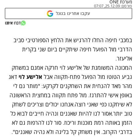
מערכת ONE
פורסם:
25.12.09, 07:07
עקבו אחרינו בגוגל
דברו איתנו
נתקלנו בבעיה
במכבי חיפה החלו להרגיש את הלחץ הספורטיבי סביב
נסה שוב
הדרבי מול הפועל חיפה שיתקיים ביום שני בקרית
אליעזר.
המכונה המשומנת של אלישע לוי חרקה אמנם במשחק
גביע הטוטו מול הפועל פתח-תקווה אבל
אלישע לוי
דאג
מהר מאד להנחית את השחקנים לקרקע: "מותר גם לי
באופן אישי להתרגז. מול פתח תקווה במחצית הראשונה
לא שיחקנו כפי שאני רוצה.אנחנו יכולים וצריכים לשחק
טוב יותר.אסור לנו להיות שאננים ונהיה חייבים לבוא כל
הזמן באותה רמת מוכנות וריכוז. סור לנו להרפות גם לא
בדרבי הקרוב. אין משחק קל בליגה ולא נהיה שאננים".