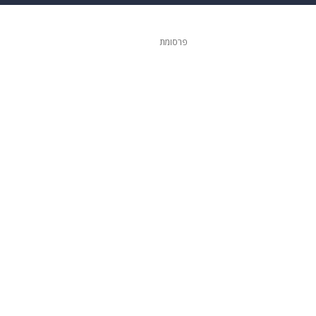
 הבית
אופנה
פרסומת