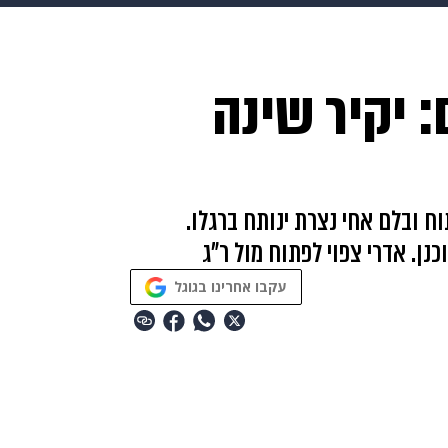
makoZ
בריאות
HIX
ספורט
כסף
הורים
עיצוב
 יקיר שינה
תשעה חודשים
מתכונים
פרויקטים מיוחדים
ח ובלם אחי נצרת ינותח ברגלו.
ן. אדרי צפוי לפתוח מול ר"ג
עקבו אחרינו בגוגל