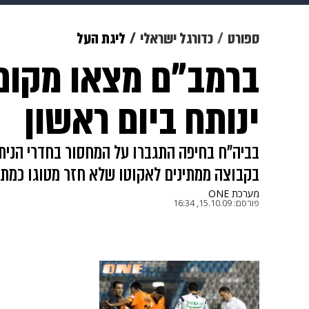
מוזיקה
תרבות
צבא וביטחון
ספורט
כדורגל ישראלי
ליגת העל
ברמב"ם מצאו מקום:
דיגיטל
גאווה
ויוה
משפט
ינותח ביום ראשון
בביה"ח בחיפה התגברו על המחסור בחדרי הניתו
בקבוצה ממתינים לאקוטו שלא חזר מטוגו כמתוכנ
מערכת ONE
פורסם:
15.10.09, 16:34