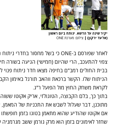
יקיר שינה על הדשא. ינותח ביום ראשון
(אלעד ירקון)
|
צילום: מערכת ONE
לאחר שפורסם ב-ONE כי בשל מחסור בחד
צפוי להתעכב, הרי שהיום (חמישי) הגיעה בשורה חי
בבית החולים רמב"ם בחיפה מצאו חדר ניתוח פנוי לי
הניתוח שלו. הקשר ברכאת ווהאב תורגל באימון הקב
לקראת משחק החוץ מול הפועל ר"ג.
בתוך כך, בלם הקבוצה, הטוגולזי, אריק אקוטו ששוה
מתוכנן, דבר שעלול לשבש את התכניות של המאמן, א
אם אקוטו שהודיע שהוא מתאמן בטוגו בזמן חופשתו י
שחזר לאימונים בזמן הוא מרק גורמן ששב מגרמני