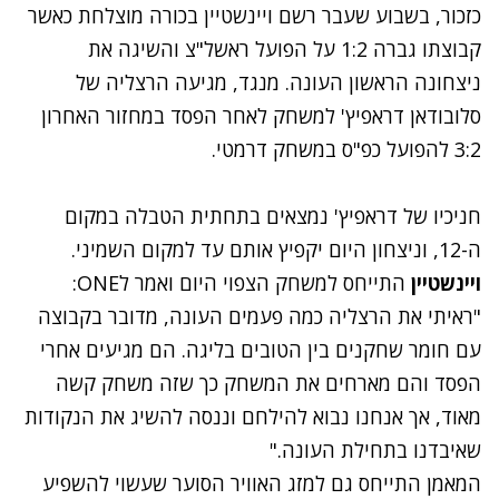
כזכור, בשבוע שעבר רשם ויינשטיין בכורה מוצלחת כאשר
קבוצתו גברה 1:2 על הפועל ראשל"צ והשיגה את
ניצחונה הראשון העונה. מנגד, מגיעה הרצליה של
סלובודאן דראפיץ' למשחק לאחר הפסד במחזור האחרון
3:2 להפועל כפ"ס במשחק דרמטי.
חניכיו של דראפיץ' נמצאים בתחתית הטבלה במקום
ה-12, וניצחון היום יקפיץ אותם עד למקום השמיני.
ויינשטיין
התייחס למשחק הצפוי היום ואמר לONE:
"ראיתי את הרצליה כמה פעמים העונה, מדובר בקבוצה
עם חומר שחקנים בין הטובים בליגה. הם מגיעים אחרי
הפסד והם מארחים את המשחק כך שזה משחק קשה
מאוד, אך אנחנו נבוא להילחם וננסה להשיג את הנקודות
שאיבדנו בתחילת העונה."
המאמן התייחס גם למזג האוויר הסוער שעשוי להשפיע