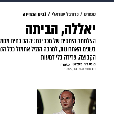
מוזיקה
תרבות
צבא וביטחון
ספורט
כדורגל ישראלי
גביע המדינה
יאללה, הביתה
דיגיטל
גאווה
ויוה
משפט
הצלחתה היחסית של מכבי נתניה הנוכחית מסמל
בשנים האחרונות, למרבה המזל אתמול ככל הנרא
הקבוצה. פרידה בלי דמעות
מוטי דה פיצ'וטו
mako
פורסם:
14.05.09, 10:05