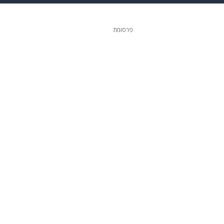
 הבית
אופנה
פרסומת