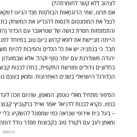
לצהוב ללא קשר לחומרתה?).
אם תרצו, שתי הדוגמאות הבולטות מכל הגיעו דווקא
לנצל את המומנטום ולנסות להכריע את המשחק בתוספת
והתמזמזות חסרת בושה של שטראובר עם הכדור (הלו, 
הייתה מביישת את לופא קדוש ביום טוב במיוחד לפני 40 שנה
חבל. כי בנתניה יש את כל הכלים והסיבות להיות משה
יהודה משודרגת עם יותר כסף וקהל. אלא שבמועדון 
בחלוצים גדולים ומורשת התקפית, בחרו לבנות קבוצ
הכדורגל הישראלי בשנים האחרונות. ומכאן בעצם נוב
הסיפור מתחיל מאלי גוטמן. המאמן, שהיום זוכה לעד
בכפו, נקרא לבנות לדניאל יאמר ואייל ברקוביץ' קב
– בעל בית אירופי שנראה כמי שמסוגל להשקיע בלי 
ומאמן רעב עם רקורד טוב בקבוצות מסדר גודל דומה.
פרסומת