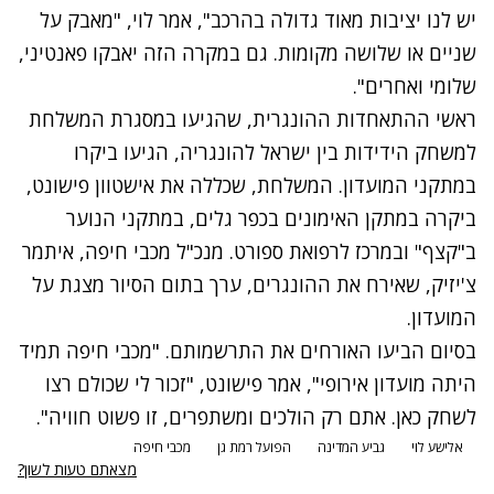
יש לנו יציבות מאוד גדולה בהרכב", אמר לוי, "מאבק על
שניים או שלושה מקומות. גם במקרה הזה יאבקו פאנטיני,
שלומי ואחרים".
ראשי ההתאחדות ההונגרית, שהגיעו במסגרת המשלחת
למשחק הידידות בין ישראל להונגריה, הגיעו ביקרו
במתקני המועדון. המשלחת, שכללה את אישטוון פישונט,
ביקרה במתקן האימונים בכפר גלים, במתקני הנוער
ב"קצף" ובמרכז לרפואת ספורט. מנכ"ל מכבי חיפה, איתמר
צ'יזיק, שאירח את ההונגרים, ערך בתום הסיור מצגת על
המועדון.
בסיום הביעו האורחים את התרשמותם. "מכבי חיפה תמיד
היתה מועדון אירופי", אמר פישונט, "זכור לי שכולם רצו
לשחק כאן. אתם רק הולכים ומשתפרים, זו פשוט חוויה".
אלישע לוי
גביע המדינה
הפועל רמת גן
מכבי חיפה
מצאתם טעות לשון?