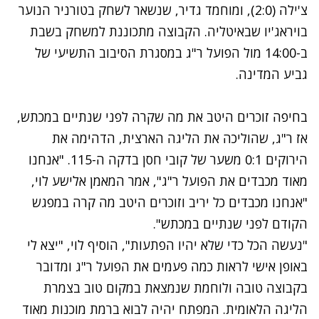
צ'ילה (2:0), ומוחמד גדיר, שנשאר לשחק בטורניר הנוער
בויראג'יו שבאיטליה. הקבוצה מתכוננת למשחק בשבת
ב-14:00 מול הפועל ר"ג במסגרת הסיבוב התשיעי של
גביע המדינה.
בחיפה זוכרים היטב את מה שקרה לפני שנתיים במכתש,
אז ר"ג, שהוליכה את הליגה הארצית, הדהימה את
הירוקים 0:1 משער של קובי חסן בדקה ה-115. "אנחנו
מאוד מכבדים את הפועל ר"ג", אמר המאמן אלישע לוי,
"אנחנו מכבדים כל יריב וזוכרים היטב מה קרה במפגש
הקודם לפני שנתיים במכתש".
"נעשה הכל כדי שלא יהיו הפתעות", הוסיף לוי, "יצא לי
באופן אישי לראות כמה פעמים את הפועל ר"ג ומדובר
בקבוצה טובה ולוחמת שנמצאת במקום טוב בצמרת
הליגה הלאומית. המפתח יהיה לבוא ברמת מוכנות מאוד