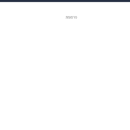
ופנה
דיגיטל
פרסומת