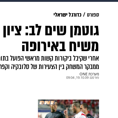
תרבות
צבא וביטחון
makoZ
ספורט
כדורגל ישראלי
גוטמן שים לב: ציון
גאווה
ויוה
משפט
תשעה חוד
משיח באירופה
ממבקר המשחק בין הצעירות של סלובקיה וקפריסי
מערכת ONE
פורסם:
19.10.09, 09:04