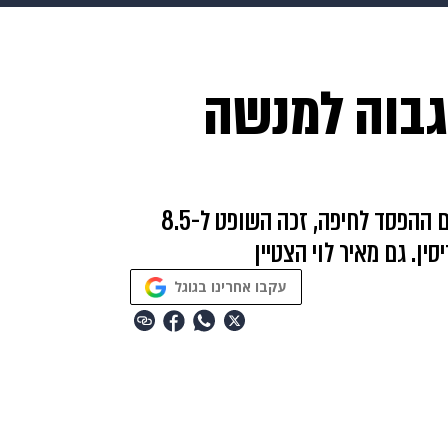
בריאות
HIX
ספורט
כסף
הורים
עיצוב הבית
א
 גבוה למנשה
שים
מתכונים
פרויקטים מיוחדים
אחרי שקיבל ביקורות קשות מראשי הפועל בתום ההפסד לחיפה, זכה השופט ל-8.5
ן. גם מאיר לוי הצטיין
עקבו אחרינו בגוגל