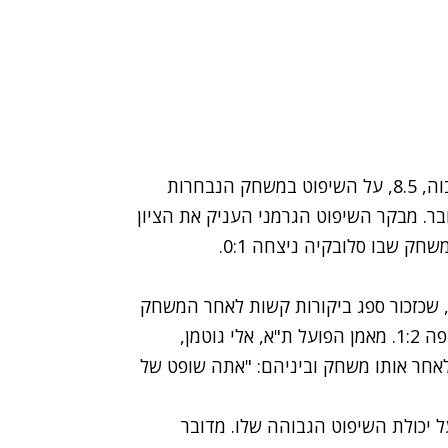
השופט הבינלאומי, מנשה משיח, קיבל את הציון הגבוה, 8.5, על השיפוט במשחק הנבחרות
פריסין לסלובקיה שנערך ב-14 באוקטובר. מבקר השיפוט הגרמני העניק את הציון
ק שבו סלובקיה ניצחה 0:1.
, שכזכור ספג ביקורות קשות לאחר המשחק
בין הפועל ת"א ומכבי חיפה בבלומפילד, בו ניצחה חיפה 1:2. מאמן הפועל ת"א, אלי גוטמן,
לאחר אותו משחק וביניהם: "אתה שופט של
 יכולת השיפוט הגבוהה שלו. מדובר