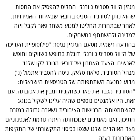
מגזין ה"וול סטריט ג'ורנל" החליט להפסיק את החסות
שהוא נותן לטורניר הטניס בדובאי שבאיחוד האמירויות,
לאחר שבתחרות החליטו למנוע משחר פאר לקבל ויזה
למדינה ולהשתתף במשחקים.
בהודעה רשמית מטעם המגזין נמסר: "פילוסופיית העריכה
של ה"וול סטריט ג'ורנל" דוגלת בחופש בשווקים וחופש
לאנשים. הצעד האחרון של דובאי מנוגד לקו שלנו".
מנהל הטורניר, סלאח טלאק, ניסה להסביר אתמול (ג')
מדוע נמנעה השתתפותה של הטניסאית הישראלית:
"הטורניר מכבד את פאר כשחקנית ומבין את אכזבתה. עם
זאת, היו אלמנטים נוספים שהיה עלינו לשקול בנוגע
להשתתפותה. הרגישות הציבורית נשארה גדולה במזרח
התיכון, ואנו מאמינים שנוכחותה היתה גורמת לאנטגוניזם
מצד האוהדים שלנו שצפו בכיסוי התקשורתי של התקיפות
האחרונות בעזה.