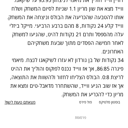
דוויין ווייד הוליך את מיאמי לניצחון 93:95 על שיקאגו.
ווייד מצא את שון מריון 1.1 שניות לסיום המשחק ושלח
אותו להטבעה שהכריעה את הבולס וניצחה את המשחק.
ווייד קלע 24 נקודות, 8 מהם ברבע הרביעי. מייקל ביזלי
עלה מהספסל ותרם 21 נקודות להיט, שהגיעו למשחק
לאחר חמישה הפסדים מתוך שבעת משחקיהם
האחרונים.
34 נקודות של בן גורדון לא עזרו לשיקאגו לנצח. מיאמי
פיגרה 86:85, אך אז ווייד נכנס לפוקוס והוליך את ההיט
לריצת 0:8. הבולס הצליחו לחזור ולהשוות את התוצאה,
אך אז שוב הגיע ווייד, שהשתחרר מדאבל-טים ומצא את
מריון כדי להכריע את המשחק.
מצאתם טעות לשון?
בוסטון סלטיקס
פול פירס
פרסומת