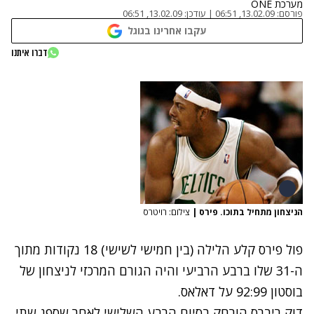
מערכת ONE
פורסם:
13.02.09, 06:51
|
עודכן:
13.02.09, 06:51
עקבו אחרינו בגוגל
דברו איתנו
הניצחון מתחיל בתוכו. פירס
|
צילום: רויטרס
פול פירס קלע הלילה (בין חמישי לשישי) 18 נקודות מתוך
ה-31 שלו ברבע הרביעי והיה הגורם המרכזי לניצחון של
בוסטון 92:99 על דאלאס.
דוק ריברס הורחק בסיום הרבע השלישי לאחר שספג שתי