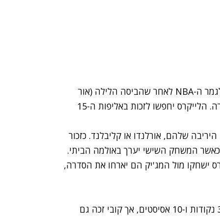
לוס אנג'לס לייקרס העפילה בשנה השניה ברציפות לגמר ה-NBA לאחר שהביסה הלילה (אור
לשבת) את דנבר נאגטס 92:112 במשחק מס' 6 בסדרה. הלייקרס יחפשו לזכות באליפות ה-15
היריבה שלהם, אורלנדו או קליבלנד. כזכור
הוא 2:3 לטובת אורלנדו כאשר המשחק השישי יערך באולמה הביתי.
ס ישחקו מול המג'יק הם יארחו את הסדרה,
קובי בראיינט היה האיש של הלייקרס במשחק עם 35 נקודות ו-10 אסיסטים, אך קובי זכה גם