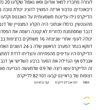
ריבאונדים. טרבור אריזה המשיך להציג יכולת טובה בפלייאוף 
מהעונשין. כרמלו אנתוני היה הקלע המצטיין של דנבר עם 25 נקודות, ג'יי.אר. סמית' 
דנבר שמסתמנת כלוזרית לא קטנה רשמה את הפסדה 
דווקא בגמר המערב הראשון שלה ב-24 השנים האחרונות.
זה הלייקרס עשו ריצה של 0:9 
רצופות של בראיינט קבעו 82:101 ללייקרס.
NBA
לוס אנג'לס לייקרס
קובי בראיינט
צרו קשר
פרסמו אצלנו
זמני היום
הסד