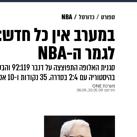
צבא וביטחון
makoZ
בריאות
ספורט
כדורסל
NBA
במערב אין כל חדש: 
ויוה
משפט
תשעה חודשים
מ
לגמר ה-NBA
בהיסטוריה עם 2:4 בסדרה. 35 נקודות ו-10 אסיסטים לקובי בראיינט
מערכת ONE
פורסם:
30.05.09, 06:09