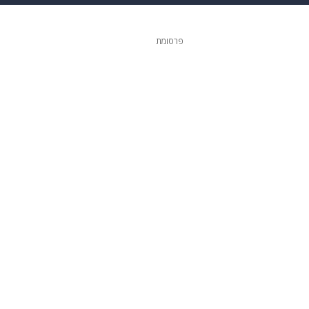
גיטל
גאווה
פרסומת