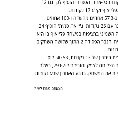
לעזרה מחבריו למאר אודום ופאו גאסול שקלעו 20 נקודות כל-אחד, הספרדי הוסיף לכך גם 12
וקלע 17 נקודות.
הלייקרס גילו עליונות משמעותית על האנגטס וקלעו ב-57.3 אחוזים מהשדה ו-100 אחוזים
הוסיף 24.
השמיני ברציפות במשחק פלייאוף בו היא
יכולה לעוף. אחרי שניצחה 16 משחקים ברציפות בבית, דנבר הפסידה 2 מתוך שלושה משחקים
הלייקרס היו עדיפים מהפתיחה והצליחו לרדת למחצית ביתרון של 13 נקודות, 40:53. לוס
אנג'לס אף הגדילה את הפער ברבע השלישי אך דנבר הצליחה לצמק והורידה ל-79:67, בשלב
שלמעשה הכריעה סופית את המשחק. ברבע האחרון שבע נקודות
מצאתם טעות לשון?
רי נגישות
תנאי השימוש
מדיניות הפרטיות
פרסום ממומן באתר