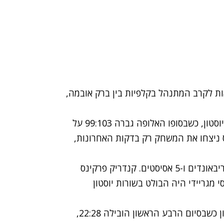
ות לקרב המתנהל בקלפיות בין ברק אובמה,
אך הלילה (רביעי) התנהל גם קרב צמוד בין בוסטון ליוסטון, כשבסופו האלופה גברה 99:103 על
ניצחו את המשחק רק בדקות האחרונות,
ריי אלן היה כוכב המשחק כשסיים עם 29 נקודות, 5 ריבאונדים ו-5 אסיסטים. קנדריק פרקינס
לע 14. בצד השני, טרייסי מגריידי היה הבולט בשורות יוסטון
המשחק היה צמוד, אך הפתיחה היתה שייכה לבוסטון כשבסיום הרבע הראשון הובילה 22:28,