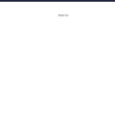
 הבית
אופנה
פרסומת