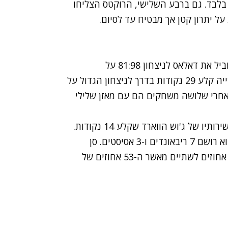
בלבד. גם ברבע השלישי, הרוקטס הצליחו
ל יתרון קטן אך מבטיח עד לסיום.
דירק נוביצקי במשחק ענק בו סיים עם 30 נקודות הוביל את דאלאס לניצחון 81:98 על
סן-אנטוניו ספרס. ג'ייסון טרי שפתח לראשונה בחמישייה קלע 29 נקודות בדרך לניצחון הגדול על
ו בצורה רעה ואחרי שלושה משחקים הם עם מאזן שלילי
דאלאס שחזרה למאזן שווה (2:2) עד כה נעזרה גם בשירותיו של ג'וש הווארד שקלע 14 נקודות.
נוביצקי סיים את המשחק כאמור עם 30 נקודות כשהוא רושם 7 ריבאונדים ו-3 אסיסטים. סן
אנטוניו היתה חלשה גם באחוזים כשקלעה רק ב-42 אחוזים לשתיים מאשר ה-53 אחוזים של