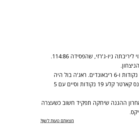
פיניקס הציגה משחק כמעט מושלם ולא השאירה סיכוי ליריבתה ניו-ג'רזי, שהפסידה 114:86.
ניצחון.
האיש הגדול, שאקיל אוניל, סיים את המשחק עם 18 נקודות ו-6 ריבאונדים. ראג'ה בול היה
הבולט בשורות פיניקס וקלע 22 נקודות. בניו ג'רזי, וינס קארטר קלע 19 נקודות וסיים עם 5
אחרון ההגנה שיחקה תפקיד חשוב כשעצרה
מצאתם טעות לשון?