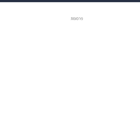
 הבית
אופנה
פרסומת