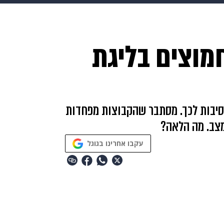
makoZ
בריאות
HIX
ספורט
כסף
הורים
עיצוב
מוצים בליגת
תשעה חודשים
מתכונים
פרויקטים מיוחדים
הסיבות לכך. מסתבר שהקבוצות מפחדות
צב. מה הלאה?
עקבו אחרינו בגוגל