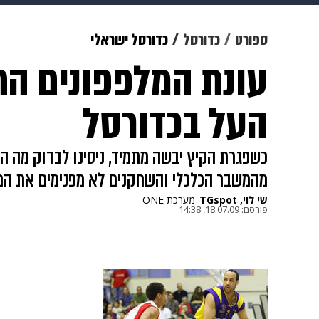
מוזיקה
תרבות
צבא וביטחון
ספורט
כדורסל
כדורסל ישראלי
עונת המלפפונים הח
דיגיטל
גאווה
ויוה
משפט
העל בכדורסל
כשפגרת הקיץ יבשה מתמיד, ניסינו לבדוק מה 
מהמשבר הכלכלי והשחקנים לא מפנימים את המ
שי לוי, TGspot
מערכת ONE
פורסם:
18.07.09, 14:38