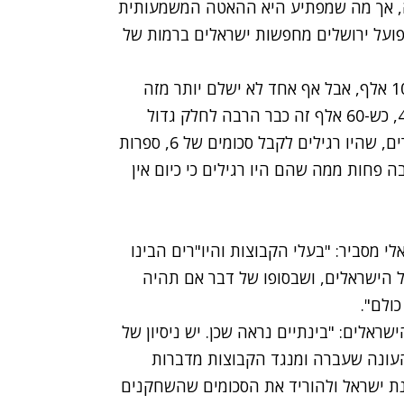
ה, אך מה שמפתיע היא ההאטה המשמעותית
פועל ירושלים מחפשות ישראלים ברמות של
"על ישראלי אחד בכיר הם מוכנים לשלם בסביבות 100 אלף, אבל אף אחד לא ישלם יותר מזה
היום והיתר זה כמו שאמרתי קודם, בסביבות ה-40-50, כש-60 אלף זה כבר הרבה לחלק גדול
מאוד מהקבוצות וזה משהו מדהים. הישראלים הבכירים, שהיו רגילים לקבל סכומים של 6, ספרות
 פחות ממה שהם היו רגילים כי כיום אין
י מסביר: "בעלי הקבוצות והיו"רים הבינו
 הישראלים, ושבסופו של דבר אם תהיה
ולם".
אלים: "בינתיים נראה שכן. יש ניסיון של
העונה שעברה ומנגד הקבוצות מדברות
ינת ישראל ולהוריד את הסכומים שהשחקנים