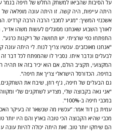
על הסיבות שהביאו למשחק החלש של חיפה בגמר ענה
היתה עייפות, היה קשה. זו היתה עונה מופלאה של ח
אשכנזי המשיך: "מגיע למכבי הרבה הרבה קרדיט. ה
לאורך השבוע שאנחנו מסוגלים לעשות משהו אדיר, ה
התפתחו כפי שרציתי. יש תחושה של ריקנות כרגע”.
"אנחנו מאוכזבים. עכשיו צריך לנוח. לי היתה עונה 
לבעלים ונדבר איתו. נסביר לו שהמפתח לכל דבר זה 
המקצועי, תקציב הולם, אם הוא יכיר בזה אז תהיה ה
בחיפה. הכדורסל הישראלי צריך את חיפה".
גם הבעלים של חיפה, ג'ף רוזן, שיבח את השחקנים
"אני גאה בקבוצה שלי, מצדיע לשחקנים שלי ומקווה
במכבי חיפה ב-100%".
עמית בן דוד אמר: ”עכשיו מה שנשאר זה בעיקר האכזב
מכבי שהיא הקבוצה הכי טובה בארץ והם היו יותר טו
הם שיחקו יותר טוב. זאת היתה יכולה להיות עונה ענ