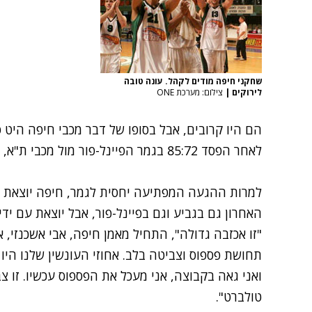
שחקני חיפה מודים לקהל. עונה טובה
לירוקים
|
צילום: מערכת ONE
הם היו קרובים, אבל בסופו של דבר מכבי חיפה היט 
לאחר הפסד 85:72
בגמר הפיינל-פור מול מכבי ת"א, לעיני 11,000 צופים בהי
למרות ההגעה המפתיעה יחסית לגמר, חיפה יוצאת 
האחרון גם בגביע וגם בפיינל-פור, אבל יוצאת עם ידי
"זו אכזבה גדולה", התחיל מאמן חיפה, אבי אשכנזי, 
תחושת פספוס וצביטה בלב. אחוזי העונשין שלנו היו 
ואני גאה בקבוצה, אני מעכל את הפספוס עכשיו. זו
טולברט".