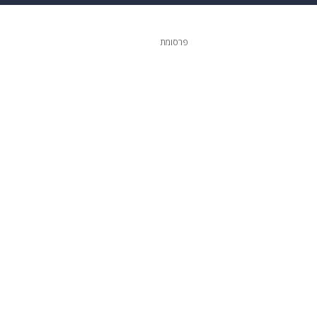
 הבית
אופנה
פרסומת