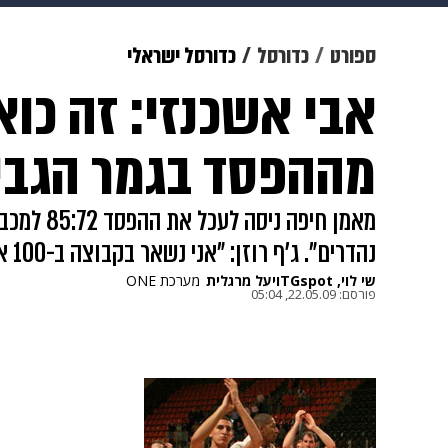
מוזיקה
תרבות
צבא וביטחון
ספורט
כדורסל
כדורסל ישראלי
אבי אשכנזי: זה כוא
דיגיטל
גאווה
ויוה
משפט
מההפסד בגמר הגבי
מאמן חיפה 
נהדרים". ג'ף רוזן: "אני נשאר בקבוצה ב-100 אחוז"
שי לוי, TGspot
ו
יעל מרגלית
מערכת ONE
פורסם:
22.05.09, 05:04