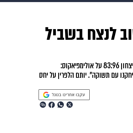
makoZ
בריאות
HIX
ספורט
כסף
הורים
עיצוב
וב לנצח בשביל
תשעה חודשים
מתכונים
פרויקטים מיוחדים
מאמן מכבי ת"א התייחס למצב בדרום לאחר הניצחון 83:96 על אולימפיאקוס:
חקנו עם תשוקה". יותם הלפרין על יחס
עקבו אחרינו בגוגל