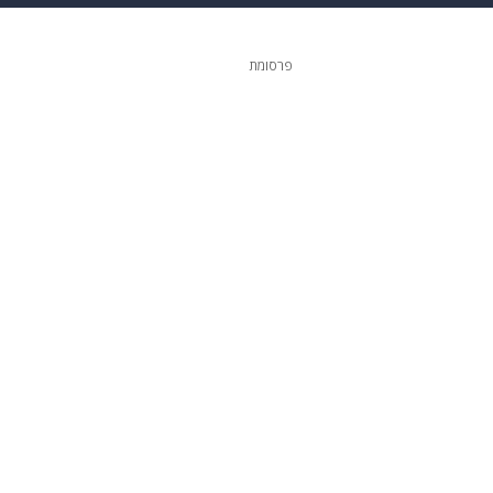
 הבית
אופנה
פרסומת