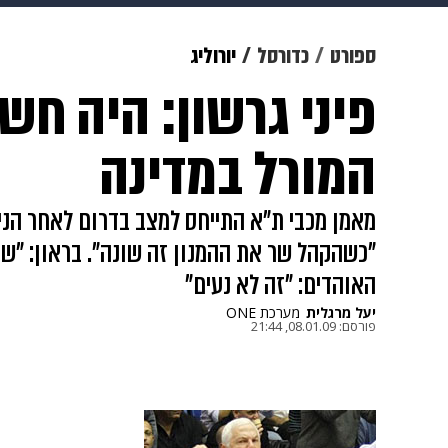
מוזיקה
תרבות
צבא וביטחון
ספורט
כדורסל
יורוליג
פיני גרשון: היה חש
דיגיטל
גאווה
ויוה
משפט
המורל במדינה
"כשהקהל שר את ההמנון זה שונה". בראון: "שי
האוהדים: "זה לא נעים"
יעל מרגלית
מערכת ONE
פורסם:
08.01.09, 21:44