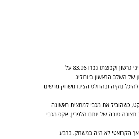
הישג גדול למכבי תל-אביב הערב (חמישי), לאחר שפיני גרשון וקבוצתו גברו 83:96 על
 של השלב הראשון ביורוליג.
להיכל נוקיה ובהחלט הציגו משחק מרשים
ט, כשהוביל את מכבי למחצית ראשונה
תצוגה טובה של יותם הלפרין, אקס מכבי
 אך הקרואטי לא היה במשחק. ברבע