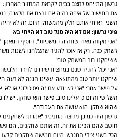
גרשון התייחס למצב בבית לקראת המחזור האחרון: "א
את החישוב של איפה נהיה אם ננצח את מלאגה, ננס
השני. ראיתי אותם חלק מהמשחק היום. זה לא יהיה 
פיני גרשון: אם לא היה סגל טוב לא הייתי בא
"אני מקווה מאוד שתהיה המשכיות", הוסיף המאמן. "
לשחק ככה, רק אז אוכל להגיד שהצלחנו לשנות משהו.
ששיחקנו רוב המשחק טוב".
"אני יכול להגיד שגם במחצית שירדנו לחדר הלבשה
שיחקנו יותר טוב מהתוצאה. עשינו הגנה לא רעה היו
על פישר אמר: "אני לא יודע אם זה פסיכולוגי או לא, 
השלישי והיום כן עלינו טוב. פישר הוא שחקן, יש לו נ
שהוא שחקן. הוא עושה את העבודה".
גרשון היה כמובן מרוצה מחניכיו: "אמרתי לשחקנים
חושב שהם הבינו את זה. זה אותם שחקנים, הם פשו
הכל בשני צידי המגרש. היום חמישה שחקנים קלעו ב