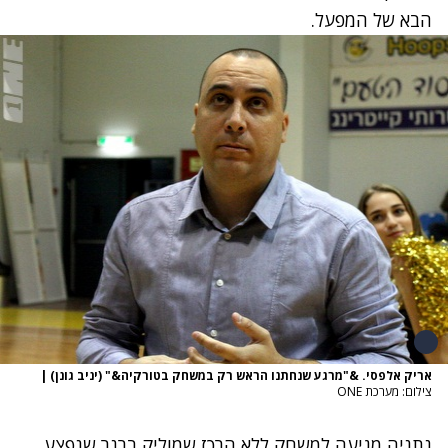
הבא של המפעל.
אריק אלפסי. &"מרגע שנחתנו הראש רק במשחק בטורקיה&" (יניב גונן)
|
צילום: מערכת ONE
נתניה מגיעה למשחק ללא הרכז שמוליק ברנר שנפצע