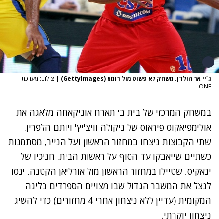
ג´יי אר הולדן. משחק לא פשוט מול רומא (GettyImages)
|
צילום: מערכת
ONE
במשחק המרכזי של בית ב' תארח אוניקאחה מלאגה את
אולימפיאקוס פיראוס של ניקולה וויצ'יץ' ויותם הלפרין.
שתי הקבוצות ניצחו במחזור הראשון ועל הנייר, מסתמנות
כשתיים שייאבקו עד הסוף על ראשות הבית. חניכיו של
ינאקיס, שטיילו במחזור הראשון מול אורליאן הקטנה, ינסו
לנצל את המשבר הגדול שבו מצויים הספרדים בליגה
המקומית (עדיין ללא ניצחון אחרי 4 מחזורים) כדי להשיג
ניצחון יוקרתי.