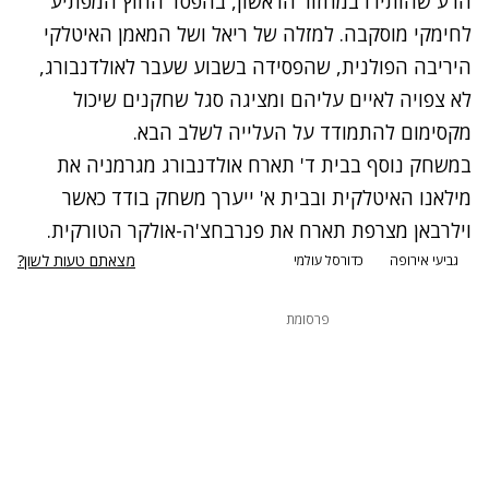
הרע שהותירו במחזור הראשון, בהפסד החוץ המפתיע
לחימקי מוסקבה. למזלה של ריאל ושל המאמן האיטלקי
היריבה הפולנית, שהפסידה בשבוע שעבר לאולדנבורג,
לא צפויה לאיים עליהם ומציגה סגל שחקנים שיכול
מקסימום להתמודד על העלייה לשלב הבא.
במשחק נוסף בבית ד' תארח אולדנבורג מגרמניה את
מילאנו האיטלקית ובבית א' ייערך משחק בודד כאשר
וילרבאן מצרפת תארח את פנרבחצ'ה-אולקר הטורקית.
מצאתם טעות לשון?
גביעי אירופה
כדורסל עולמי
פרסומת