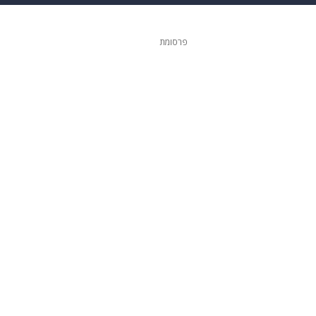
גיטל
גאווה
פרסומת