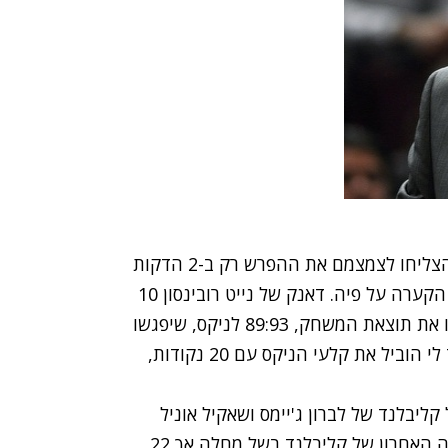
הרבע הרביעי היה לפרוטוקול בלבד, ושחקני הנטס הצליחו לצמצמם את ההפרש רק ב-2 הדקות
האחרונות של המשחק אך לא היו קרובים להפוך את הקערה על פיה. דאנק של נייט רובינסון 10
שניות לסיום ושלשה של טרנס וויליאמס מהנטס קבעו את תוצאת המשחק, 89:93 לניקס, שיפגשו
כאמור את האלופה הישראלית כבר ביום ראשון. דיוויד לי הוביל את קלעי הניקס עם 20 נקודות,
ליבלנד של לברון ג'יימס ושאקיל אוניל
98:105. ג'יימס שב לשחק לאחר שהחמיץ את משחקה האחרון של קליבלנד בשל מחלה אך 22