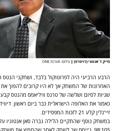
מייק ד´אנטוני (רויטרס)
|
צילום: מערכת ONE
זיי'נלין קלע 21 לזכות המפסידים.
במשחק נוסף שהתקיים הלילה גברה סאן אנטוניו על ק