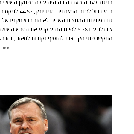
בניגוד לעונה שעברה בה היה עולה כשחקן השישי 
רבע גדול לזכות המארחים מניו יורק, 44:52 לניקס במחצית.
גם בפתיחת המחצית השניה לא הורידו שחקניו של ד'א
התקשו שתי הקבוצות להוסיף נקודות למאזנן, והרבע הסתיים ב-59:75 ל
פרסומת