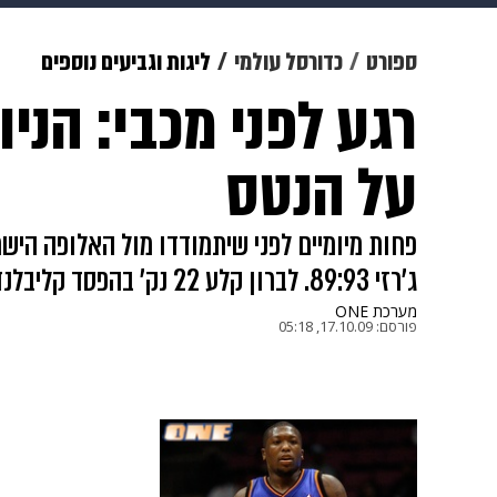
צבא וביטחון
makoZ
בריאות
ספורט
כדורסל עולמי
ליגות וגביעים נוספים
רגע לפני מכבי: הניו 
ויוה
משפט
תשעה חודשים
מ
על הנטס
פחות מיומיים לפני שיתמודדו מול האלופה הישרא
ג'רזי 89:93. לברון קלע 22 נק' בהפסד קליבלנד 105:98 לספרס
מערכת ONE
פורסם:
17.10.09, 05:18