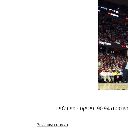
: אינדיאנה - יוסטון 104:119, שיקגו - מינסוטה 90:94, פיניקס - פילדלפיה
מצאתם טעות לשון?