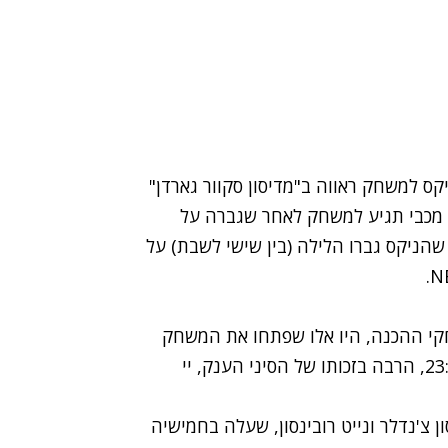
ניקס למשחק ראווה ב"מדיסון סקוור גארדן"
. מכבי תגיע למשחק לאחר שגברה על
ום חמישי במסגרת היורוליג 65:85 בעוד שהניקס גברו הלילה (בין שישי לשבת) על
שחקי ההכנה, היו אלו שפתחו את המשחק
בצורה טובה יותר כשהובילו בסיום הרבע הראשון 23:29, הרבה בזכותו של הסיני הענק, יי
ן צ'נדלר ונייט רובינסון, שעלה בחמישיה