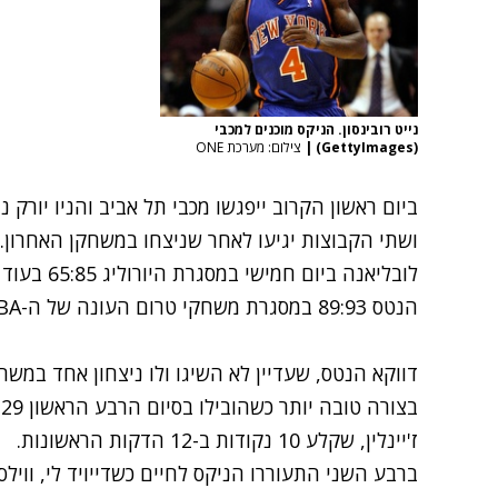
נייט רובינסון. הניקס מוכנים למכבי
(GettyImages)
|
צילום: מערכת ONE
ביום ראשון הקרוב ייפגשו מכבי תל אביב והניו יורק 
ושתי הקבוצות יגיעו לאחר שניצחו במשחקן האחרון
לובליאנה בי
הנטס 89:93 במסגרת משחקי טרום העונה של ה-NBA.
דווקא הנטס, שעדיין לא השיגו ולו ניצחון אחד במ
ז'יינלין, שקלע 10 נקודות ב-12 הדקות הראשונות.
ברבע השני התעוררו הניקס לחיים כשדייויד לי, ווילסו