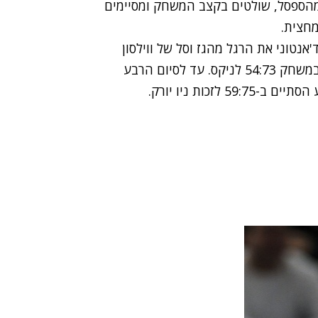
מהספסל, שולטים בקצב המשחק ומסיימים
נטוני את הרגל מהגז וסל של ווילסון
צ'נדלר עם 5:28 לסיום הרבע קבע את הפרש השיא במשחק 54:73 לניקס. עד לסיום הרבע
זכות ניו יורק.