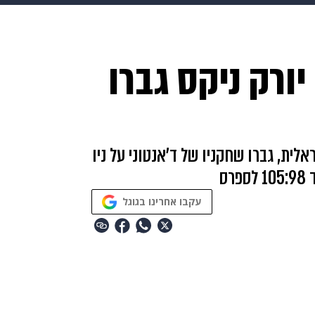
HIX
ספורט
כסף
הורים
עיצוב הבית
אופנה
די
יורק ניקס גברו
תכונים
פרויקטים מיוחדים
לית, גברו שחקניו של ד'אנטוני על ניו
עקבו אחרינו בגוגל