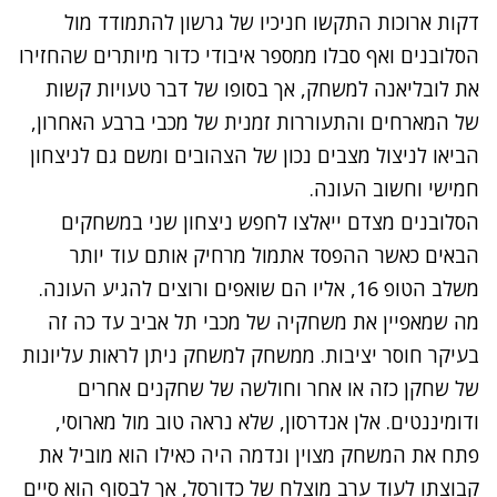
דקות ארוכות התקשו חניכיו של גרשון להתמודד מול
הסלובנים ואף סבלו ממספר איבודי כדור מיותרים שהחזירו
את לובליאנה למשחק, אך בסופו של דבר טעויות קשות
של המארחים והתעוררות זמנית של מכבי ברבע האחרון,
הביאו לניצול מצבים נכון של הצהובים ומשם גם לניצחון
חמישי וחשוב העונה.
הסלובנים מצדם ייאלצו לחפש ניצחון שני במשחקים
הבאים כאשר ההפסד אתמול מרחיק אותם עוד יותר
משלב הטופ 16, אליו הם שואפים ורוצים להגיע העונה.
מה שמאפיין את משחקיה של מכבי תל אביב עד כה זה
בעיקר חוסר יציבות. ממשחק למשחק ניתן לראות עליונות
של שחקן כזה או אחר וחולשה של שחקנים אחרים
ודומיננטים. אלן אנדרסון, שלא נראה טוב מול מארוסי,
פתח את המשחק מצוין ונדמה היה כאילו הוא מוביל את
קבוצתו לעוד ערב מוצלח של כדורסל, אך לבסוף הוא סיים