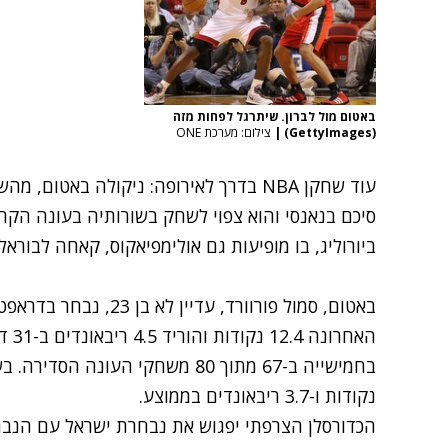
באטום מול לברון. שיתרגל לפחות מזה
(GettyImages)
|
צילום: מערכת ONE
עוד שחקן NBA בדרך לאירופה: ניקולה באטו
סיכם בנאנסי והוא צפוי לשחק בשורותיה בעונה הקרו
ביורוליג, בו מופיעות גם אולימפיאקוס, קאחה לבוראל 
האחר
נקודות ו-3.7 ריבאונדים בממוצע.
הכדורסלן הצרפתי יפגוש את נבחרת ישראל עם הנבח