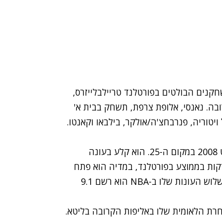
ם, מהשחקנים הבולטים בפורטלנד טריילבלייזרס,
בה. נאנסי, אלופת צרפת, תשחק בבית א'
ויטוריה, פנרבחצ'ה/אולקר, בילבאו וקאנטו.
באטום, סמול פורוורד, עדיין לא בן 23, נבחר בדראפט 2008 במקום ה-25. הוא קלע בעונה
ונה 12.4 נקודות והוריד 4.5 ריבאונדים ב-31 דקות בממוצע בפורטלנד, במדיה הוא פתח
בחמישייה ב-67 מתוך 80 משחקי העונה הסדירה. בשלוש העונות שלו ב-NBA הוא רשם 9.1
רת הלאומית שלו באליפות הקרובה בליטא.