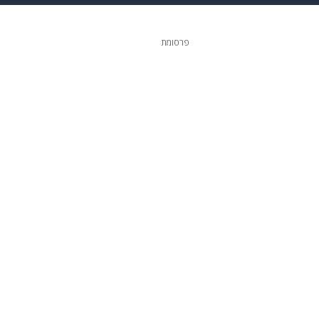
גיטל
גאווה
פרסומת