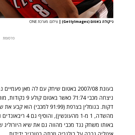
ניקולה באטום (GettyImages)
|
צילום: מערכת ONE
פרסומת
בעונת 2007/08 באטום שיחק עם לה מאן פע
באותו משחק נגד מכבי מהווה גם את שיא היורוליג של
איטליה גברה על בולגריה וזכתה בטורניר ידידות