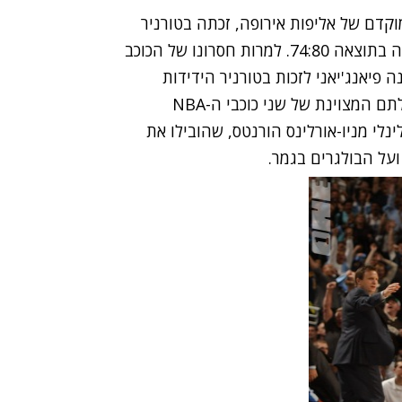
קדם של אליפות אירופה, זכתה בטורניר
ידידות שנערך בבורמיו לאחר ניצחון בגמר על בולגריה בתוצאה 74:80. למרות חסרונו של הכוכב
פיאנג'יאני לזכות בטורניר הידידות
המהווה הכנה לאליפות אירופה וזאת בעיקר בשל יכולתם המצוינת של שני כוכבי ה-NBA
נלי מניו-אורלינס הורנטס, שהובילו את
על הבולגרים בגמר.