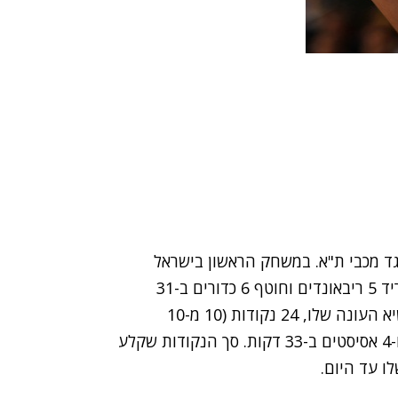
מיים נגד מכבי ת"א. במשחק הראשון בישראל
ניצחה מכבי 71:74 כאשר באטום קולע 9 נקודות, מוריד 5 ריבאונדים וחוטף 6 כדורים ב-31
דקות. בגומלין בצרפת (91:99 למכבי) הוא קבע את שיא העונה שלו, 24 נקודות (10 מ-10
מהשדה, 1 מ-1 מהעונשין), והוסיף גם 4 ריבאונדים ו-4 אסיסטים ב-33 דקות. סך הנקודות שקלע
ו עד היום.