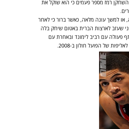
עוד קודם לכן, השחקן רמז מספר פעמים כי הוא שוקל את
ים.
או למשך עונה מלאה, כאשר ברור כי לאחר
ום ישוב לשחק במקום הראוי לו, ה-NBA. לפני שעזב לארצות הברית באטום שיחק בלה
ד 2008). באחת מהן שיתף פעולה עם רביב לימונד ובאחרת עם
פות של הפועל חולון ב-2008.