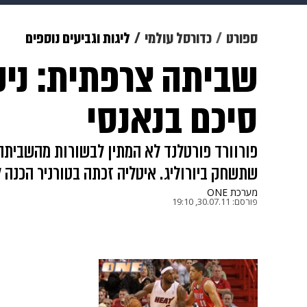
צבא וביטחון
makoZ
בריאות
ספורט
כדורסל עולמי
ליגות וגביעים נוספים
שביתה צרפתית: ניק
ויוה
משפט
תשעה חודשים
מ
סיכם בנאנסי
שתשחק ביורוליג. איטליה זכתה בטורניר הכנה 
מערכת ONE
פורסם:
30.07.11, 19:10