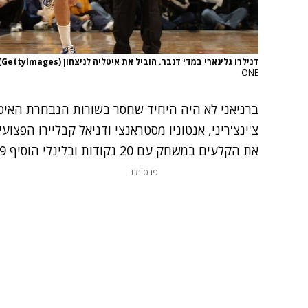
דנילרו גלינארי במדי דנבר. הוביל את איטליה לניצחון (GettyImages)
ONE
ברניאני לא היה היחיד שחסר בשורות הנבחרת האיט
צ'ינצ'ריני, אנטוניו מסטראנצי ודניאל קבליירו הפצוע
את הקלעים במשחק עם 20 נקודות ובלינלי הוסיף 19 נקודות למנצחת.
פרסומת