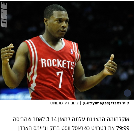
קייל לאברי (GettyImages)
|
צילום: מערכת ONE
אוקלהומה המצוינת עלתה למאזן 3:14 לאחר שהביסה
79:99 את דטרויט כשראסל ווסט ברוק וג'יימס הארדן