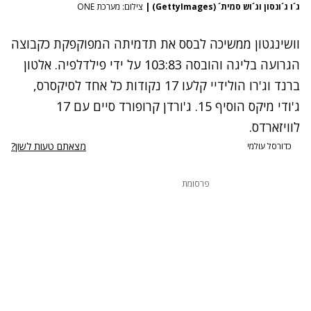
ג´ו ג´ונסון וג´וש סמית´ (GettyImages)
|
צילום: מערכת ONE
וושינגטון ממשיכה לבסס את תדמיתה המפוקפקת כקבוצה
הגרועה בליגה והובסה 103:83 על ידי פילדלפיה. אלטון
ברנד וג'רו הולידיי קלעו 17 נקודות כל אחד לסיקסרס,
ג'ודי מיקס הוסיף 15. ג'ורדן קרופורד סיים עם 17
לוויזארדס.
מצאתם טעות לשון?
כדורסל עולמי
פרסומת