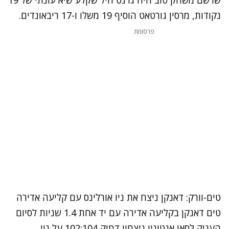
נקודות, מרסין גורטאט הוסיף 19 משלו ו-17 ריבאונדים.
פרסומת
טים-וורק: דאנקן ניצח את ניו אורלינס עם קליעה אדירה
טים דאנקן בקליעה אדירה עם יד אחת 1.4 שניות לסיום
העניק לסאן אנטוניו ניצחון דחוק 102:104 על ניו