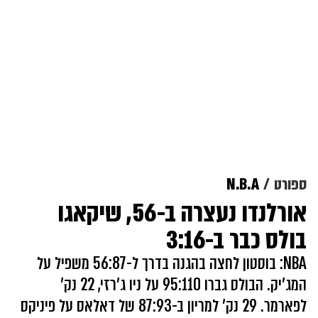
ספורט
N.B.A
אורלנדו נעצרה ב-56, שיקאגו
בולס כבר ב-3:16
NBA: בוסטון לחצה בהגנה בדרך ל-56:87 משפיל על
המג'יק. הבולס גברו 95:110 על ניו ג'רזי, 22 נק'
לפארמר. 29 נק' למריון ב-87:93 של דאלאס על פיניקס