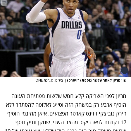
שון מריון לאחר שלשה נוספת (רויטרס)
|
צילום: מערכת ONE
מריון לפני השריקה קלע חמש שלשות מפתיחת העונה
הוסיף ארבע רק במשחק הזה וסייע לאלופה להסתדר ללא
דירק נוביצקי ו-וינס קארטר הפצועים. איאן מהינמי הוסיף
17 נקודות למאבריקס. מהצד השני, שחקן ותיק נוסף
שרשם משחק טוב היה גרנט היל שקלע שיא עונתי של 19