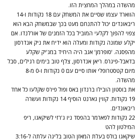
מהשדה במהלך המחצית הזו.
הווארד עצמו שסיים את המשחק עם 18 נקודות ו-14
ריבאונדים יכול להתנחם מעט בכך שבמשחק הבא הוא
צפוי להפוך לקלעי המוביל בכל הזמנים של אורלנדו. אם
יקלע שמונה נקודות ומעלה הוא ידיח את ניק אנדרסון
מהפסגה. 'סופרמן' אגב היה היחיד במג'יק שקלע
בדאבל-פיגרס. ריאן אנדרסון, צלף טוב בימים רגילים, סבל
מיום קטסטרופלי אותו סיים עם 0 נקודות ו-0 מ-8
מהשדה.
את בוסטון הובילו ברנדון באס ופול פירס שקלעו כל אחד
19 נקודות. קווין גארנט הוסיף 14 נקודות ועשרה
ריבאונדים.
22 נקודות לפארמר בהפסד ניו ג'רזי לשיקאגו, ריפ
המילטון להט
שיקאגו בולס בעלת המאזן הטוב בליגה עלתה ל-3:16