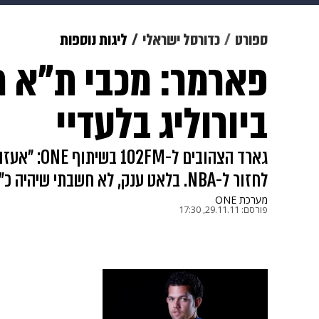
צבא וביטחון
makoZ
בריאות
ספורט
כדורסל ישראלי
ליגות נוספות
פארמר: מכבי ת"א מ
ויוה
משפט
תשעה חודשים
מ
ביורוליג בלעדיי
גארד הצהובים
לחזור ל-NBA. בלאט ענק, לא חשבתי שיהיה כ"כ כיף איתו". האזינו לראיון
מערכת ONE
פורסם:
29.11.11, 17:30