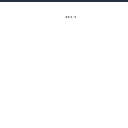
גיטל
גאווה
פרסומת