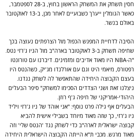
חסין תשחק את המשחק הראשון בחוץ, ב-28 לספטמבר,
כאשר הגומלין ייערך כשבועיים לאחר מכן, ב-13 לאוקטובר
באולם בנשר.
הסיבה לדחיית המפגש הכפול מול הצרפתים נעוצה בכך
שחיפה תשחק ב-3 לאוקטובר בארה"ב מול הניו ג'רזי נטס.
"ה-NBA היו מאוד אדיבים ומזמינים. דיברנו עם טורונטו
רפטורס, מיאמי היט וגם עם אורלנדו מג'יק, כשהנטס היו
בעצם הקבוצה היחידה שהתאפשר לה לשחק נגדנו.
ניצלנו זאת ושני הצדדים הסכימו למשחק" סיפר הבעלים
היהודי-אמריקני של חיפה ג'ף רוזן.
הבעלים אף גילה פרט נוסף: "אני אוהד של ניו ג'רזי ויליד
ניו ג'רזי, כך שזה מאוד מיוחד בשבילי אישית להביא
קבוצה ישראלית לארה"ב כדי לשחק נגד 'הנטס שלי' וזה
מאוד מרגש. מכבי ת"א הייתה הקבוצה הישראלית היחידה