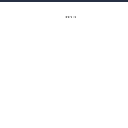
ופנה
דיגיטל
פרסומת