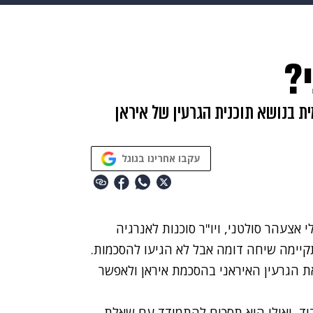
בריאות
HIX
ספורט
כסף
הורים
עיצוב הבית
א
?
שים
מתכונים
פרויקטים מיוחדים
ית בנושא תוכנית הגרעין של איראן
עקבו אחרינו בגוגל
 אצעהר סולטני, ויו"ר סוכנות לאנרגיה
קיימה שיחה דומה אבל לא הגיעו להסכמות.
 הגרעין האיראני בהסכמת איראן ולאפשר
ד, ואולי היא תסכים להתמודד עם שאלת