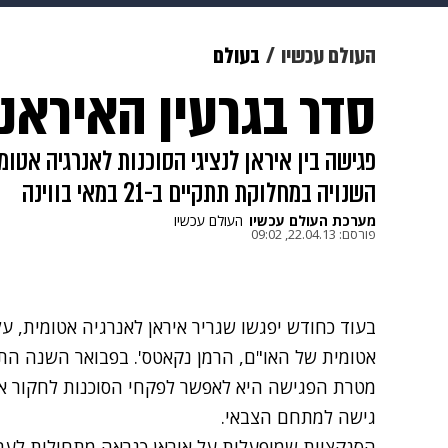
תרבות
צבא וביטחון
makoZ
העולם עכשיו
בעולם
סדר בגרעין האיראני
גאווה
ויוה
משפט
תשעה חוד
פגישה בין איראן לנציגי הסוכנות לאנרגיה אטומ
השנויה במחלוקת תתקיים ב-21 במאי בווינה
מערכת העולם עכשיו
העולם עכשיו
פורסם:
22.04.13, 09:02
בעוד כחודש יפגשו שגריר איראן לאנרגיה אטומית, עלי
אטומית של האו"ם, הרמן נקאטס'. בפבואר השנה הת
מטרת הפגישה היא לאפשר לפקחי הסוכנות לחקור את
גישה למתחם הצבאי.
הסנקציות שמופעלות על איראן כנראה מתחילות לעבו