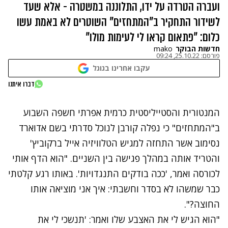
ועברה הטרדה על ידו, התלוננה במשטרה - אלא שעד
לשידור התחקיר ב"המתחזים" השוטרים לא באמת עשו
כלום: "פתאום קראו לי לעימות מולו"
חדשות הבוקר
mako
פורסם:
25.10.22, 09:24
עקבו אחרינו בגוגל
נתקלנו בבעיה
דברו איתנו
נסה שוב
המנטורית והסטייליסטית כרמית אפרתי חשפה השבוע
ב"המתחזים" כי נפלה קורבן לנוכל סדרתי בשם אדוארד
נסימוב
אשר התחזה למגיש הטלוויזיה אייל ברקוביץ'
והטריד אותה במהלך פגישה בין השניים. "הוא הדף אותי
לכורסה ואמר, 'ככה בודקים התנגדויות'. באותו רגע קלטתי
כבר שמשהו לא בסדר וחשבתי: איך אני מוציאה אותו
החוצה?".
"הוא הגיש לי את האצבע שלו ואמר: 'תנשכי לי את