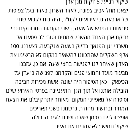
שיקול רביעי: 5 דקות מגן עדן
יצאנו מתל אביב צפונה, לאזור השרון. באזור בעל צפיפות
של ארבעה גני אירועים לקמ"ר, היה נוח לקבוע שתי
פגישות בהפרש של שעה, בשני מקומות המרוחקים כדי
זריקת אבן האחד מהשני. שמחים וטובי לב פסענו אל
משרדי "גן הפנאן" בדיוק בשעה שנקבעה. לצערנו, 100
אלף השקלים שהתכוונו להשאיר במקום לא הרשימו את
האדון שאיחר לנו לפגישה בחצי שעה. אם כן, עזבנו
מבעוד מועד וחמוצי פנים והקדמנו לפגישה ב"עדן על
הכיפאק". כאן הסיפור היה שונה: אשת מכירות חביבה
הובילה אותנו אל תוך הגן, התעניינה בפרטי האירוע שלנו
וסיפרה על מאפייני המקום. מאוחר יותר קיבלנו את הצעת
המחיר וברושור מהודר, נרשמנו בשני תאריכים
אופציונליים בסימן שאלה ושבנו לעיר הגדולה.
שיקול חמישי: לא עוזבים את העיר