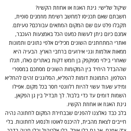
שיקול שלישי: גינת האגוז או אחוזת הקשיו?
חשבתם שאם תכניסו למחשב רשימת מוזמנים סופית,
תקבלו פלט עם שם המקום המתאים עבורכם? טעיתם.
אמנם כיום ניתן לעשות כמעט הכל באמצעות העכבר,
ואתרי המתחתנים השונים מכילים אלפי נתונים ותמונות
ממאות אולמות וגני אירועים ברחבי הארץ. הבעיה היא
שאחרי בילוי מפוקפק בן חמש דקות באתרים כאלו, תגלו
שההבדל היחיד בין המקומות השונים מסתכם במספרי
הטלפון. התמונות דומות להפליא, הסלוגנים זהים להחליא
ומידע שעוד עשוי להיות רלוונטי חסר בכל מקום. אפילו
השמות דומים עד כדי בלבול. לך תבדיל בין גן הפקאן,
גינת האגוז או אחוזת הקשיו.
בלב כבד נאלצנו להפנים שבבחירת המקום לחתונה נהיה
חייבים לצאת מהבית, להיכנס לאוטו ולנסוע לחתונות. בלי
צ'ק אמנם, אך גם בלי אוכל, בלי אלכוהול ובלי חניה בדרך