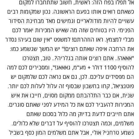
אל תפלו בפח הזה: ראשית, חשוב שתתחברו למקום
כשאתם רואים אותו בפעם הראשונה. נכון שמקומות רבים
עשויים להיות מודולאריים וגמישים מאד מבחינת הסידור
הפנימי. היו בטוחים שזה מה שאיש המכירות יאמר לכם
מבלי למצמץ. ראו הוזהרתם! למשפט "אין שום בעיה! נסדר
את הרחבה איפה שאתם רוצים!" יש המשך שנשמע כמו:
"אאאה!.. אתם רוצים אותה בגלריה?.. טוב, תצטרכו
להוסיף 1100 דולר + מע"מ, גאאאג!", ומסבירים לכם למה
הם מפסידים עליכם. לכן, גם אם נראה לכם שלמקום יש
פוטנציאל, קחו בחשבון שבסוף זה עלול לעלות לכם יותר.
שנית, אם כבר התלהבתם ממקום מסוים, חייבו את איש
המכירות להעביר לכם את כל המידע לפני שאתם סוגרים.
אתם חייבים לדעת בדיוק מה כלול בסכום שאתם
משלמים, וכמה תצטרכו להוסיף על דברים שלא כלולים.
נשמע טרחני? אולי, אבל אתם משלמים המון כסף בשביל