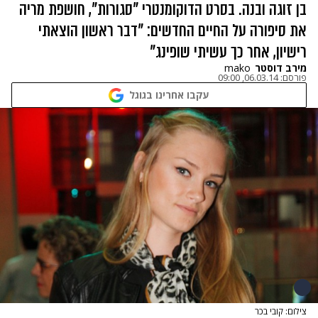
בן זוגה ובנה. בסרט הדוקומנטרי "סגורות", חושפת מריה
את סיפורה על החיים החדשים: "דבר ראשון הוצאתי
רישיון, אחר כך עשיתי שופינג"
מירב דוסטר
mako
פורסם:
06.03.14, 09:00
עקבו אחרינו בגוגל
צילום: קובי בכר