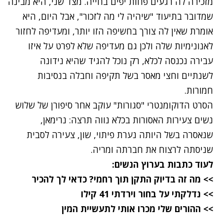
מזכירה לה רגעים פחות יפים בחייה. מצד שני, היא מבינה
שמדובר בתיעוד "שיהיה לי מה לזכור", אבל היום, היא
אומרת שאין לה צורך בחשיפה הזו יותר, ומעדיפה לחזור
לאנונימיות שלה ולכן גם מעדיפה שלא לפרט על איזו
עבירה נכנסה לכלא, רק נוכל להגיד שהיא נידונה
לשנתיים וחצי מאסר בשל תקיפה וחבלה בנסיבות
חמורות.
הסרט הדוקומנטרי "סגורות" עוקב אחר סיפורן של שלוש
נשים צעירות האסורות בכלא נווה תרצה: נרימאן,
שנאסרה בשל היותה נערת פיתוי, שון, צעירה לסבית
שניסתה לרצוח את חברתה ומריה.
לעוד כתבות בערוץ הנשים:
>> מה זה בדיוק התקן תוך רחמי? כדאי לך להכיר
>> נדלקתי על בחור וירדתי 41 קילו
>> ההורים שלי מכרו אותי לתעשיית המין