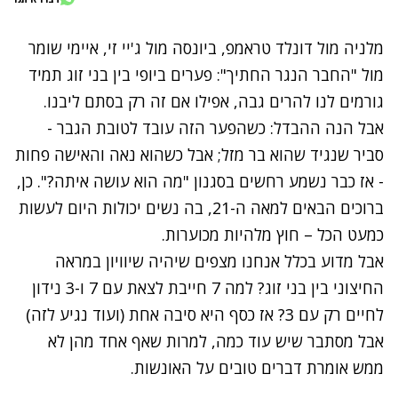
מלניה מול דונלד טראמפ, ביונסה מול ג'יי זי, איימי שומר
מול "החבר הנגר החתיך": פערים ביופי בין בני זוג תמיד
גורמים לנו להרים גבה, אפילו אם זה רק בסתם ליבנו.
אבל הנה ההבדל: כשהפער הזה עובד לטובת הגבר -
סביר שנגיד שהוא בר מזל; אבל כשהוא נאה והאישה פחות
- אז כבר נשמע רחשים בסגנון "מה הוא עושה איתה?". כן,
ברוכים הבאים למאה ה-21, בה נשים יכולות היום לעשות
כמעט הכל – חוץ מלהיות מכוערות.
אבל מדוע בכלל אנחנו מצפים שיהיה שיוויון במראה
החיצוני בין בני זוג? למה 7 חייבת לצאת עם 7 ו-3 נידון
לחיים רק עם 3? אז כסף היא סיבה אחת (ועוד נגיע לזה)
אבל מסתבר שיש עוד כמה, למרות שאף אחד מהן לא
ממש אומרת דברים טובים על האונשות.