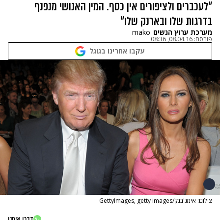
"לעכברים ולציפורים אין כסף. המין האנושי מנפנף
בדרגות שלו ובארנק שלו"
מערכת ערוץ הנשים
mako
פורסם:
08.04.16, 08:36
עקבו אחרינו בגוגל
צילום: אימג'בנק/GettyImages, getty images
דברו איתנו