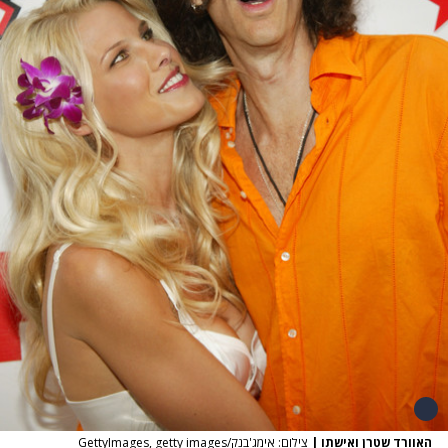
האוורד שטרן ואישתו
|
צילום: אימג'בנק/GettyImages, getty images