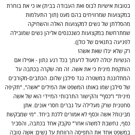
בטובות אישיות לבוס ואת העבודה בבית) או כי את בוחרת
במקצועות שמרוויחים בהם מעט (תוך התעלמות
מהסללתן של נשים למקצועות האלה והשחיקה
שמתרחשת במקצועות כשנכנסים אליהן נשים שמובילה
לפגיעה בתנאים של כולן).
רק שלא יגלו שאת אשה!
הנשיות יכולה לפעול לרעתך בכל רגע נתון - אפילו אם
הותקפת מינית כי את אשה. זה מה שקרה בכתבה על
המתלוננת במשטרה נגד סילבן שלום. הכתבים-מקורבים
של סילבן שמו באותו המשפט את המילים "אשה", "תקיפה
מינית" ו"כסף" והקישור התרבותי המיידי הוא של אשה
סחטנית שרק מעלילה על גברים חסרי אונים. אתן
מבינות? אשה וכסף לא אמורים ללכת ביחד. "מי שמבקשת
כסף, נחשבת למשהו אחר" טקבק אחד בכתבה, והסביר
במשפט אחד את התפיסה הרווחת על נשים: אשה טובה