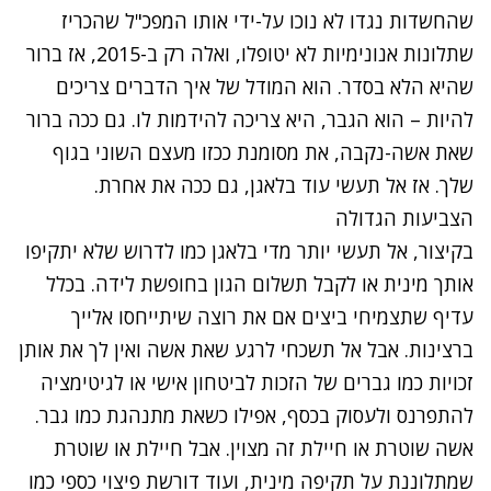
שהחשדות נגדו לא נוכו על-ידי אותו המפכ"ל שהכריז
שתלונות אנונימיות לא יטופלו, ואלה רק ב-2015, אז ברור
שהיא הלא בסדר. הוא המודל של איך הדברים צריכים
להיות – הוא הגבר, היא צריכה להידמות לו. גם ככה ברור
שאת אשה-נקבה, את מסומנת ככזו מעצם השוני בגוף
שלך. אז אל תעשי עוד בלאגן, גם ככה את אחרת.
הצביעות הגדולה
בקיצור, אל תעשי יותר מדי בלאגן כמו לדרוש שלא יתקיפו
אותך מינית או לקבל תשלום הגון בחופשת לידה. בכלל
עדיף שתצמיחי ביצים אם את רוצה שיתייחסו אלייך
ברצינות. אבל אל תשכחי לרגע שאת אשה ואין לך את אותן
זכויות כמו גברים של הזכות לביטחון אישי או לגיטימציה
להתפרנס ולעסוק בכסף, אפילו כשאת מתנהגת כמו גבר.
אשה שוטרת או חיילת זה מצוין. אבל חיילת או שוטרת
שמתלוננת על תקיפה מינית, ועוד דורשת פיצוי כספי כמו