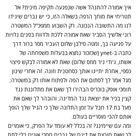
איך אמורה להתנהל אשה שנפגעה תקיפה מינית? אל
תטריחי את מוחך הרפה בשאלה הזו, כי יש גברים שיגידו
לנו מה התשובה הנכונה. רק השבוע ממפכ"ל המשטרה
רוני אלשיך הסביר
שאת אמורה ללכת ולדווח בפנים גלויות
על פגיעה בך, ומטה סילבן שלום העביר מסר ברור דרך
כתבה ב-ynet
(שכזכור נמצא בבעלות משפחתה של
אשתו, ג'ודי ניר מוזס שלום) שאת לא אמורה לבקש פיצוי
כספי, אחרת יתייגו אותך כסחטנית וזונה. זה אחרי שינון
מגל אמר לך לסתום את הפה ולפתוח אותו רק במשטרה;
תומכי אופק בוכריס הבהירו לך שאם את מתלוננת נגד
קצין בכיר את יוצאת נגד המדינה; והובהר לך שאם את
מעל בת 17 חבל על זמן התלונה שלך כי הגיל שלך הופך
אותם להכי מוסריים בעולם.
ומה עם שיימינג? זה בכלל לא עומד על הפרק, כי אומרים
לך שאת חורצת את דינם של גברים חסרי אונים בלי לתת