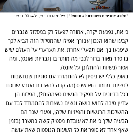
"תלונה אנונימית משוטרת לא תטופל"
|
צילום: הדס פרוש, פלאש 90, חדשות
כי את, נפגעת יקרה, אמורה לפעול רק במסלול שגברים
קבעו שהוא הנכון עבורך. אפילו שהמסלול הזה הביא לכך
שיפגעו בך. אם תפעלי אחרת, את תערערי על העולם שיש
בו סדר מאוד ברור לגבי מה מותר בו (גבריות ואונס), ומה
אסור (נשיות ולהתלונן על אונס).
באופן כללי יש ניסיון לא להתמודד עם סוגיות שנחשבות
לנשיות. מחזור הוא איכס (מה קרה להאדרת הטבע שנוכח
בכל בדיונים על תפקיד הנשים כאימהות?), הפלות הן
עדיין סיבה לחוש בושה ונשים נשארות להתמודד לבד עם
ההשלכות הרגשיות והפיזיות שלהן, ופערי שכר הם
הבעיה שלך כי את לא עובדת מספיק קשה במשרד (בזמן
שאף אחד לא סופר את כל השעות הנוספות שאת עושה