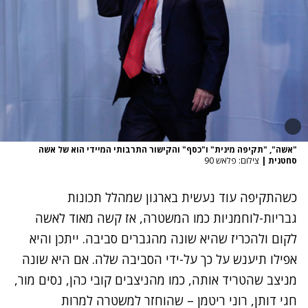
"אשה", "תקיפה מינית" ו"כסף" והקישור התרבותי המיידי הוא של אשה
סחטנית
|
צילום: פלאש 90
כשהתקיפה עוד נעשית בארגון שמהלל תכונות
גבריות-לוחמניות כמו המשטרה, אז קשה מאוד לאשה
לקום ולהכריז שהיא שונה מהגברים סביבה. ייתכן והיא
אפילו תיענש על כך על-ידי הסביבה שלה. אם היא שונה
מניצב שהטריד אותה, כמו מהניצבים קובי כהן, נסים מור,
חגי דותן, רוני ריטמן – שהוחזר למשטרה למרות