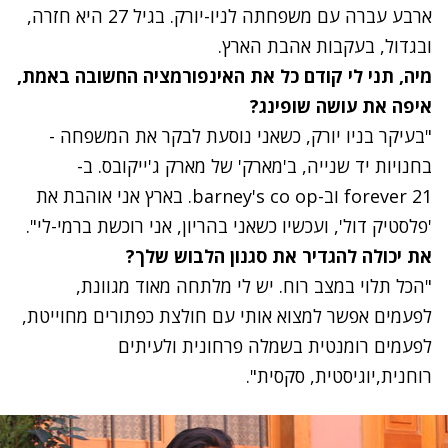
ארבע עברה עם משפחתה לניו-יורק. בגיל 27 היא חזרה,
ובגדול, בעקבות אהבת הארץ.
מיה, תני לי קודם כל את האינפורמציה החשובה באמת,
איפה את עושה שופינג?
"בעיקר בניו יורק, כשאני נוסעת לבקר את המשפחה -
בחנויות יד שנייה, ב'מארק' של מארק ג'ייקובס. ב-
forever 21 וב-barney's co op. בארץ אני אוהבת את
'פלסטיק דול', ועכשיו כשאני בהריון, אני רוכשת ברמי-לי".
את יכולה להגדיר את סגנון הלבוש שלך?
"הכל תלוי במצב רוח. יש לי מלתחה מאוד מגוונת,
לפעמים אפשר למצוא אותי עם חולצת כפתורים מחוייטת,
לפעמים רומנטית בשמלה פרחונית ולעיתים
רוחנית,יוגיסטית, סקסית".