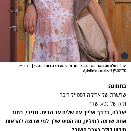
יש לה מלתחה מאוד מגוונת. קרמר מדגימה מצב רוח רומנטי
|
יח``צ: שי
גולדשטיין ל-StyleRiver, mako
בתמונה:
שרשרת של אריקה לסטייל ריבר
תיק של נטע שדה
יאללה, בדרך אלייך עם שליח עד הבית. תגידי, בתור
אחת שרצה למיליון, מה הטיפ שלך למי שרוצה להראות
מיליון דולר בערב חשוב?