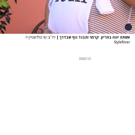
עשתה יוגה בהריון. קרמר והבגד גוף שבדרך
|
יח``צ: שי גולדשטיין ל-
StyleRiver
פרסומת