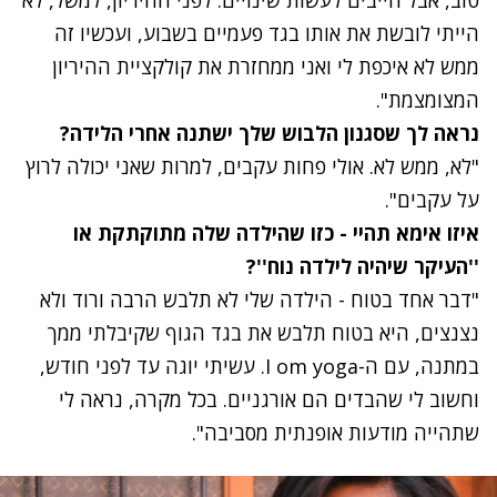
טוב, אבל חייבים לעשות שינויים. לפני ההיריון, למשל, לא
הייתי לובשת את אותו בגד פעמיים בשבוע, ועכשיו זה
ממש לא איכפת לי ואני ממחזרת את קולקציית ההיריון
המצומצמת".
נראה לך שסגנון הלבוש שלך ישתנה אחרי הלידה?
"לא, ממש לא. אולי פחות עקבים, למרות שאני יכולה לרוץ
על עקבים".
איזו אימא תהיי - כזו שהילדה שלה מתוקתקת או
''העיקר שיהיה לילדה נוח''?
"דבר אחד בטוח - הילדה שלי לא תלבש הרבה ורוד ולא
נצנצים, היא בטוח תלבש את בגד הגוף שקיבלתי ממך
במתנה, עם ה-I om yoga. עשיתי יוגה עד לפני חודש,
וחשוב לי שהבדים הם אורגניים. בכל מקרה, נראה לי
שתהייה מודעות אופנתית מסביבה".