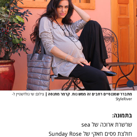
מתברר שמכנסיים רחבים זה ממש נוח. קרמר מתנסה
|
צילום: שי גולדשטיין ל-
StyleRiver
בתמונה:
שרשרת ארוכה של sea
חולצת פסים חאקי של Sunday Rose