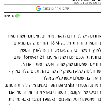
פורסם:
04.03.10, 13:00
עקבו אחרינו בגוגל
נתקלנו בבעיה
דברו איתנו
נסה שוב
אחרונה יש לנו הרבה מאוד מחזרים, ואנחנו חשות מאוד
מוחמאות. זה התחיל כש-H&M הודיעו שהם מגיעים
לארץ, המשיך בזה שגאפ אכן הגיעו לארץ, המשיך
בחתימת הסכם עם רשת האופנה forever 21, שגם
הודיעה שאנחנו שוק שווה, ועכשיו זאת "זארה",
שהחליטה שלא מספיק לה שרוב המותגים שלה בארץ -
היא רוצה שכולם יעשו עלייה. אולה!
המותג הספרדי Bershka הופך בימים אלה להיות המותג
הרביעי של הקונצרן הספרדי בארץ אחרי זארה, פול אנד
בר ומאסימו דוטי. הוא נוסד ב-1998 ונמכר ב-43 מדינות.