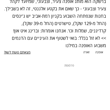
ברשקה הוא מותג אופנה צעיר, וצבעוני, שמיועד לקהל
צעיר וצבעוני - כך שאם את בקטע אלגנטי, זה לא בשבילך.
בחנות שנפתחה השבוע בקניון רמת-אביב יש ג'ינסים
(החל מ-129 שקל), טישרטים (החל מ-39 שקל),
קרדיגנים, שמלות וכו'. אנחנו אומרות: וברינג איט און!
>> לא זול בכלל: בואי לשטוף את העיניים עם הדגמים
משבוע האופנה במילנו
מצאתם טעות לשון?
אופנה
זארה
פרסומת