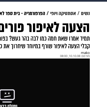
תרבות
צבא וביטחון
makoZ
נשים
אסתטיקה ויופי
הפרפורמריה - בית ספר לאי
הצעה לאיפור פורים
גאווה
ויוה
משפט
תשעה חוד
תמיד אמרו שאת חמה כמו לבה בהר געש? בפורי
קבלי הצעה לאיפור שורף במיוחד שיחרוך את כ
mako
פורסם:
10.10.08, 08:00
נתקלנו בבעי