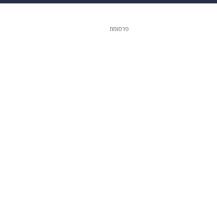
ופנה
דיגיטל
פרסומת