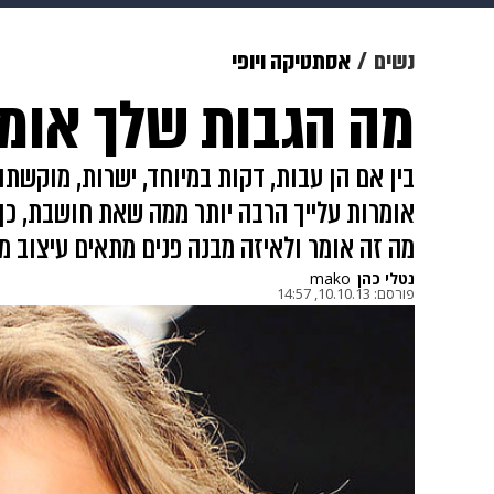
מוזיקה
תרבות
צבא וביטחון
נשים
אסתטיקה ויופי
מה הגבות שלך אומר
דיגיטל
גאווה
ויוה
משפט
בין אם הן עבות, דקות במיוחד, ישרות, מוקשת
אומרות עלייך הרבה יותר ממה שאת חושבת, כך ל
מה זה אומר ולאיזה מבנה פנים מתאים עיצוב מס
נטלי כהן
mako
פורסם:
10.10.13, 14:57