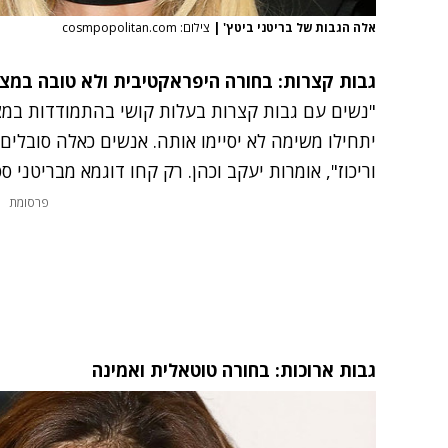
אלה הגבות של בריטני ביטץ'
|
צילום: cosmpopolitan.com
גבות קצרות: בחורה היפראקטיבית ולא טובה במצ
"נשים עם גבות קצרות בעלות קושי בהתמודדות במצב
יתחילו משימה לא יסיימו אותה. אנשים כאלה סובלים
וריכוז", אומרות יעקב וכהן. רק קחו דוגמא מבריטני ספ
פרסומת
גבות ארוכות: בחורה טוטאלית ואמינה