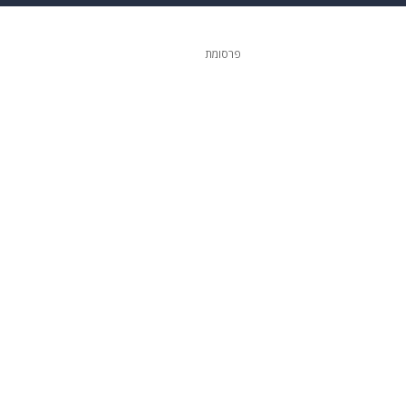
 הבית
אופנה
פרסומת