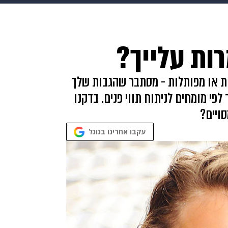
makoZ
בריאות
HIX
ספורט
כסף
הורים
עיצוב
ות עלייך?
תשעה חודשים
מתכונים
פרויקטים מיוחדים
ות או מפותלות - מסתבר שהגבות שלך
פי מומחים לניתוח תווי פנים. בדקנו
ויים?
עקבו אחרינו בגוגל