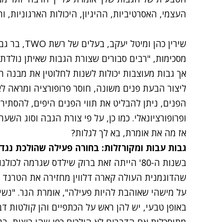
העצמי, האסרטיביות, ההיגיון, היכולות הארגוניות, 
שירין כהן ומיטל יעקב, בעלים של רשת
TWO, בר גבות ומייקאפ
מסכימות, "רבים סבורים שצורת הגבות שאיתן נולדת,
אך גבות מעוצבות יכולות לשנות לחלוטין את מבנה הפ
ליצור הבעת פנים משונה, חוסר פרופורציה ומראה לא 
הפנים, ניתן להבליט את תווי הפנים היפים, להסתיר
ופרופורציונאלי. כמו כן, על פי צורת הגבה וסוג השע
אז מה את אומרת, בא לך לגלות?
גב
ות עבות ומקורזלות: בחורה פעילה שהולכת נגד
בשנות ה-80' הייתה זאת ברוק שילדס שגרמה ל
שהדוגמנית העולה קארה דלווין מחזירה את הטרנד אל
על מישהי שאוהבת להיות פעילה", אומרת הנר. "נשי
באופן טבעי, יש להן ראש על הכתפיים והן קולטות דב
מתוסכלות אם הדברים לא הולכים כפי שהן רוצות, ב