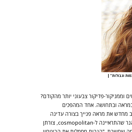
מות וגבולות"
|
ם וממניקור-פדיקור צבעוני יותר מהקודם?
י במראה ובתחושה. אחד המהפכים
ב מחדש את מראה פנייך בצורה עדינה
במיוחד. לטענת מומחים לקריאת תווי פנים כמו ג'ין הנר שהתראיינה ל-cosmopolitan, צורתן
מה שחשבת. "הגבות מסמלות את הביטחון