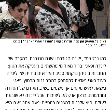
לא קיבל מספיק זמן מסך. אנדרו סקוט ב"המרדף אחרי האהבה"
|
צילום:
HOT, יחסי ציבור
כמו בכל צמד, ישנה הגוררת וישנה הנגררת. במקרה של
לינדה ופאני, ברור מאוד מי מהשתיים מעניקה את הטון:
החברות ביניהן נרקמת סביב האירועים בחייה של לינדה,
בעוד פאני נאלצת להסתפק בהתבוננות מבחוץ. פאני
נישאת לאיש מקסים אך משמים בשלב מוקדם של הסדרה
ומתמסרת, ברצון או שלא, ליציבות. אבל לינדה לא שובעת
לעולם, היא אלרגית למצבים סטטיים: פעם אחר פעם היא
מחשבת את מסלול חייה מחדש כשאפשרות לזוגיות נקרית