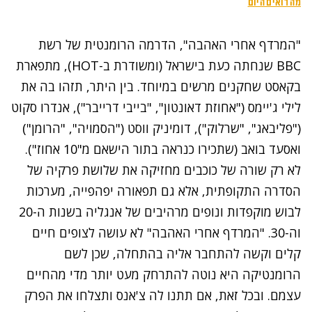
"המרדף אחרי האהבה", הדרמה הרומנטית של רשת
BBC
שנחתה כעת בישראל (ומשודרת ב-HOT), מתפארת
בקאסט שחקנים מרשים במיוחד. בין היתר, תזהו בה את
לילי ג'יימס ("אחוזת דאונטון", "בייבי דרייבר"), אנדרו סקוט
("פליבאג", "שרלוק"), דומיניק ווסט ("הסמויה", "הרומן")
ואסעד בואב (שתכירו כנראה בתור הישאם מ"10 אחוז").
לא רק שורה של כוכבים מחזיקה את שלושת פרקיה של
הסדרה התקופתית, אלא גם תפאורה יפהפייה, מערכות
לבוש מוקפדות ונופים מרהיבים של אנגליה בשנות ה-20
וה-30. "המרדף אחרי האהבה" לא עושה לצופים חיים
קלים וקשה להתחבר אליה בהתחלה, שכן לשם
הרומנטיקה היא נוטה להתרחק מעט יותר מדי מהחיים
עצמם. ובכל זאת, אם תתנו לה צ'אנס ותצלחו את הפרק