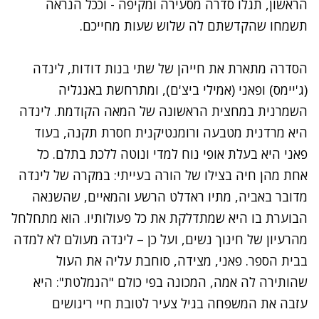
הראשון, תגלו סדרה מסעירה ומקיפה - וככל הנראה
תשמחו שהקדשתם לה שלוש שעות מחייכם.
הסדרה מתארת את חייהן של שתי בנות דודות, לינדה
(ג'יימס) ופאני (אמילי ביצ'ם), ומתרחשת באנגליה
השמרנית במחצית הראשונה של המאה הקודמת. לינדה
היא מרדנית מטבעה ורומנטיקנית חסרת תקנה, בעוד
פאני היא בעלת אופי נוח למדי ונוטה ללכת בתלם. כל
אחת מהן חיה בצילו של הורה בעייתי: במקרה של לינדה
מדובר באביה, מתיו ראדלט הרשע והמאיים, שהשנאה
הבוערת בו היא שמתדלקת את כל פעולותיו. הוא מתחלחל
מהרעיון של חינוך נשים, ועל כן – לינדה מעולם לא למדה
בבית הספר. פאני, מצידה, סוחבת עליה את העול
שהותירה לה אמה, המכונה בפי כולם "הנמלטת": היא
עזבה את המשפחה בגיל צעיר לטובת חיי ריגושים