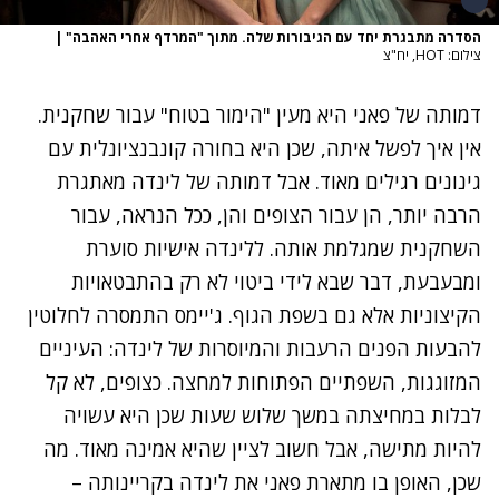
הסדרה מתבגרת יחד עם הגיבורות שלה. מתוך "המרדף אחרי האהבה"
|
צילום: HOT, יח"צ
דמותה של פאני היא מעין "הימור בטוח" עבור שחקנית.
אין איך לפשל איתה, שכן היא בחורה קונבנציונלית עם
גינונים רגילים מאוד. אבל דמותה של לינדה מאתגרת
הרבה יותר, הן עבור הצופים והן, ככל הנראה, עבור
השחקנית שמגלמת אותה. ללינדה אישיות סוערת
ומבעבעת, דבר שבא לידי ביטוי לא רק בהתבטאויות
הקיצוניות אלא גם בשפת הגוף. ג'יימס התמסרה לחלוטין
להבעות הפנים הרעבות והמיוסרות של לינדה: העיניים
המזוגגות, השפתיים הפתוחות למחצה. כצופים, לא קל
לבלות במחיצתה במשך שלוש שעות שכן היא עשויה
להיות מתישה, אבל חשוב לציין שהיא אמינה מאוד. מה
שכן, האופן בו מתארת פאני את לינדה בקריינותה –