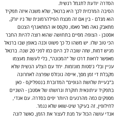
הסדרה יודעת לתגמל רגשית.
הסיבה המרכזית לכך היא ברנאל, שלא משנה איזה תפקיד
הוא מגלם - בין אם זה מנצח הפילהרמונית של ניו יורק,
מתאבק גאה מאל פאסו, טקסס או המתאגרף הצנום
אסטבן - הצופה מסיים בתחושה שהוא רוצה להיות החבר
הכי טוב שלו. יש משהו כל כך פשוט וכנה באופן שבו ברנאל
מגיש דמות, שזה שובה לב היום כמו לפני 20 שנה. ברנאל
מאפשר לראות דרכו של "המכונה", בלי לעשות מעצמו
עניין ובלי ג'סטות מוגזמות. יחד עם הצלע הנשית שלא
מקבלת די זמן מסך, אייסה גונזלס שפרצה לאחרונה
ב"בעיית שלושת הגופים" המדוברת בנטפליקס - כאן
בתפקיד עיתונאית חוקרת וגרושתו של אסטבן - השניים
מספקים כמה מהרגעים היותר יפים בסדרה. עם אנדי,
לחילופין, זה בעיקר שיט-שואו שלא נגמר.
אנדי עושה הכול על מנת לעצור את הזמן, כאשר לונה