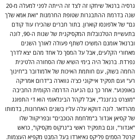
גרסיה ברנאל שיחקו זה לצד זה הייתה לפני למעלה מ-20
שנה בדרמת ההתבגרות שטופת החרמנות "ואת אמא שלך
גם" של אלפונסו קוארון. בתור חברים שהכירו עוד קודם
בתעשיית הטלנובלות המקסיקנית של שנות ה-90, לונה
וברנאל אומנם המשיכו לשתף פעולה לאורך השנים
מאחורי הקלעים, אבל על המסך כל אחד מהם יצא לדרך
נפרדת. ברנאל היה בימי השיא שלו הסחורה הלטינית
החמה בשוק, עם חותמת האיכות של אלמודובר ב"חינוך
רע" ועם תפקיד אייקוני כצ'ה גווארה ב"דרום אמריקה
באופנוע". אחר כך גם הגיעה הדרמה הקומית החביבה
"מוצרט בג'ונגל", אבל לקהל הבינלאומי הוא די התפוגג
מהרדאר. לונה דווקא עלה עליו בשנים האחרונות, בדמותו
של קסיאן אנדור ב"מלחמת הכוכבים" ובפריקוול שלו
"אנדור", וגם בתפקיד ראשי ב"נרקוס מקסיקו", כראש
קרטל הסמים פליקס גאיארדו בעל המבט מקפיא העצמות.