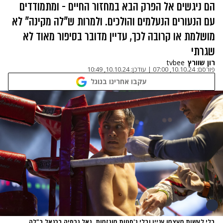
הם ניגשים אל הפרק הבא במחזור החיים - ומתמודדים
עם הנעורים הנעלמים והולכים. ולמרות ש"לה מקינה" לא
מושלמת או קרובה לכך, עדיין מדובר בסיפור מאוד לא
שגרתי
רון שוורץ
tvbee
פורסם:
10.10.24, 07:00
|
עודכן:
10.10.24, 10:49
עקבו אחרינו בגוגל
בלי לעשות מעצמו עניין ובלי ג'סטות מוגזמות. גאל גרסיה ברנאל ב"לה