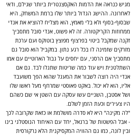
מגיש כנראה את הדמות האקסצנטרית ביותר שגילם, ודאי
לאחרונה. ההישג הגדול ביותר שלו ברמת המשחק, היא
שבסוף-בסוף ולא בלי מאמץ, הוא מצליח להוציא את אנדי
ממחוזות הקריקטורה. זה לא פשוט, אנדי סובל מתסביך
זקנה שמקבל ביטוי בפרצוף מפוצץ בוטוקס ועם ערכת
מזרקים שזמינה לו בכל רגע נתון. במקביל הוא סובל גם
מתסביך אם הרסני, עם יחסים על גבול הארוטיים עם אמו
השתלטנית ויש עוד כמה שריטות שתגלו לבד. גם אם
אנדי היה רוצה לשבור את המעגל שהוא הפך משועבד
אליו, הוא לא יכול. באקט פאוסטי שמרחף מעל ראשו שלו
ושל אסטבן, השניים עשו עסקה עם השטן אי שם כשהם
היו צעירים וכעת הזמן לשלם.
"לה מקינה" היא לא סדרה מושלמת או כזאת שקרובה לכך
- אבל הפשטות של ברנאל, יחד עם האיחוד הנוסטלגי בינו
ובין לונה, כמו גם ההוויה המקסיקנית הלא נרקורסית