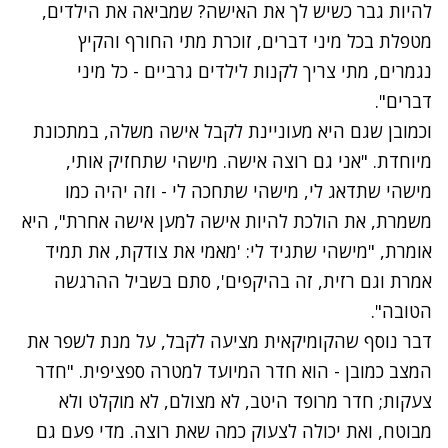
להיות גבר כשיש לך את האישה? שמביאה את הילדים,
מטפלת בכל מיני דברים, זוכרת מתי החורף והקיץ
נגמרים, מתי צריך לקנות לילדים גרביים - כל מיני
דברים".
וכמובן שגם היא מעוניינת לקבל אישה משלה, במתכונת
מיוחדת. "אני גם רוצה אישה. מישהי שתחזיק אותי,
מישהי שתדאג לי, מישהי שתחכה לי - וזה יהיה כמו
משמרת, את הולכת להיות אישה למען אישה אחרת", היא
אומרת, "מישהי שתגיד לי: 'מאמי את צודקת, את תמיד
אמרת וגם רזית, זה בהיקפים', סתם בשביל ההרגשה
הטובה".
דבר נוסף שהקומיקאית מציעה לקבל, על מנת לשפר את
המצב כמובן - הוא חדר המיועד למטרה ספציפית. "חדר
צעקות; חדר מרופד היטב, לא מצולם, לא מוקלט ולא
מבוטח, ואת יכולה לצעוק כמה שאת רוצה. מדי פעם גם