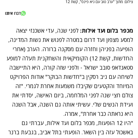
צילום: מתוך "ערב טוב עם גיא פינס", קשת 12
דברו איתנו
מכפר בלום ועד אילות:
לפני שנה,
עדי אשכנזי יצאה
למסע מצפון ועד דרום
במטרה לפגוש את נשות המדינה,
הופיעה בפניהן וחזרה עם מסקנה ברורה. הערב (אחרי
החדשות, קשת 12) הקומיקאית והשחקנית תעלה למופע
סטאנדאפ סובב ישראל - ולפני שזה קורה, היא התיישבה
לשיחה עם ניב רסקין ב"חדשות הבוקר" אודות הפרויקט
המיוחד והקטעים שקיבלו משמעות אחרת לגמרי. "זה
צולם חצי שנה לפני המלחמה, ביום האישה, יסדתי את
ועידת הנשים שלי. עשיתי אותה גם השנה, אבל השנה
היא נראתה כבר אחרת", אמרה.
"היו 12 הופעות, מכפר בלום ועד אילות, עברתי גם
באשכול עזה בין השאר. הופעתי בתל אביב, בגבעת ברנר