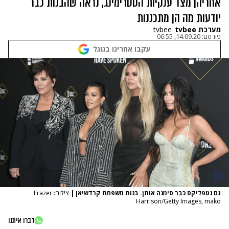
אחריהן מצד ענקיות הסטרימינג, נראה שהבנות כבר
יודעות מה הן מתכננות
מערכת tvbee
tvbee
פורסם:
14.09.20, 06:55
עקבו אחרינו בגוגל
גם נטפליקס כבר סימנה אותן. בנות משפחת קרדשיאן
|
צילום: Frazer
Harrison/Getty Images, mako
דברו איתנו