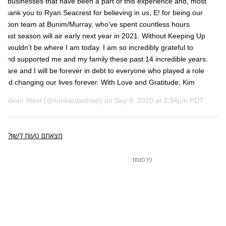
nd businesses that have been a part of this experience and, most
l thank you to Ryan Seacrest for believing in us, E! for being our
duction team at Bunim/Murray, who’ve spent countless hours
 last season will air early next year in 2021. Without Keeping Up
I wouldn’t be where I am today. I am so incredibly grateful to
and supported me and my family these past 14 incredible years.
are and I will be forever in debt to everyone who played a role
 and changing our lives forever. With Love and Gratitude, Kim
dashian West
(@kimkardashian) on
Sep 8, 2020 at 2:34pm PDT
מצאתם טעות לשון?
פרסומת