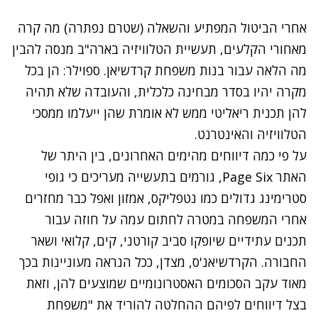
אחרי הביטול המפתיע והשאלה (שטרם נפתרה)
מה קרה
מאחורי הקלעים
, תעשיית הטלוויזיה בארה"ב מנסה להבין
מה הלאה עבור בנות משפחת קרדשיאן. ספוילר: הן בכל
מקרה יהיו בסדר מבחינה כלכלית, והעובדה שלא תהיה
להן תכנית ריאליטי ממש לא אומרת שהן ייעלמו ממסכי
הטלוויזיה והאינטרנט.
על פי כמה דיווחים מהימים האחרונים, בין היתר של
האתר Page Six, גורמים בתעשייה מעריכים כי גופי
סטרימינג גדולים כמו נטפליקס, אמזון ואפל כבר מחזרים
אחרי המשפחה במטרה לחתום עמה על חוזה עבור
תכנים עתידיים שיופקו סביב קורטני, קים, קלואי ושאר
החבורה. הקרדשיאנ'ס, מצדן, ככל הנראה מעוניינות בכך
מאוד עקב הסכומים האסטרונומיים שמוצעים להן, וזאת
בצל דיווחים לפיהם ההחלטה להוריד את "משפחת