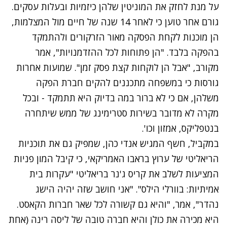
על מנת לחזק את המוניטין שלהן כיזמיות ובעלות עסקים.
גורם אחר טוען כי לאחר 14 שנה של חיים מול המצלמות,
הן מוכנות לקחת הפסקה מאור הזרקורים ולהתמקד
בהפקה בלבד. "הן פתוחות לכל ההזדמנויות", אמר
מקורב, "אבל הן לוקחות קצת פסק זמן". שמועות אחרות
גורסות כי במשפחה מתכננים להקים חברת הפקה
משלהן, אם כי לא ברור במה בדיוק היא תתמקד - ובכל
מקרה לא מדובר בשירות סטרימינג של ממש שיתחרה
בנטפליקס, אמזון וכו'.
במקביל, חשף המגיש אנדי כהן, שמפיק גם את תוכניות
הריאליטי של ערוץ בראבו האמריקאי, כי קיבל המון פניות
המציעות לשלב את קריס ג'נר בריאליטי "עקרות בית
אמיתיות: בוורלי הילס". "אני חושב שזה יהיה הישג
נהדר", אמר, "והיא גם קשורה לכל שאר חברות הקאסט.
היא מכירה את כולן והיא חברה טובה של ליסה רינה (אחת