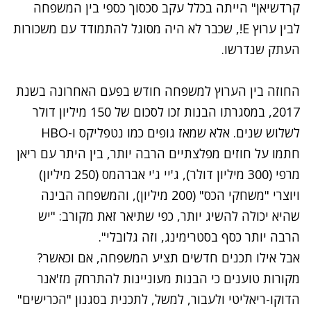
קרדשיאן" הייתה בכלל עקב סכסוך כספי בין המשפחה
לבין ערוץ E!, שכבר לא היה מסוגל להתמודד עם משכורות
העתק שנדרשו.
החוזה בין הערוץ למשפחה חודש בפעם האחרונה בשנת
2017, במסגרתו הבנות זכו לסכום של 150 מיליון דולר
לשלוש שנים. אלא שמאז גופים כמו נטפליקס ו-HBO
חתמו על חוזים מפלצתיים הרבה יותר, בין היתר עם ריאן
מרפי (300 מיליון דולר), ג'יי ג'י אברהמס (250 מיליון)
ויוצרי "משחקי הכס" (200 מיליון), והמשפחה הבינה
שהיא יכולה להשיג יותר, כפי שתיאר זאת מקורב: "יש
הרבה יותר כסף בסטרימינג, וזה גלובלי".
אבל אילו תכנים חדשים תציע המשפחה, אם וכאשר?
מקורות טוענים כי הבנות מעוניינות להתרחק מז'אנר
הדוקו-ריאליטי ולעבור, למשל, לתכנית בסגנון "הכרישים"