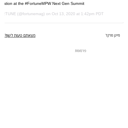
rsation at the #FortuneMPW Next Gen Summit.
ORTUNE
(@fortunemag) on
Oct 13, 2020 at 1:42pm PDT
מצאתם טעות לשון?
מייגן מרקל
פרסומת