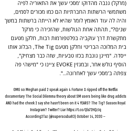
(מרקל) גנבה מהדוקו 'מסכי עשן' את התאוריה לפיה
משתמשי הרשתות החברתיות הם כמו מכורים לסמים,
והיה לה עוד האומץ לומר שהיא לא הייתה ברשתות במשך
שנים?", תהתה אחת הגולשות, שהזכירה כי מרקל
מתקשרת דרך עוקביה בפלטפורמות רבות, חלקן מטעם
בית המלוכה הבריטי וחלקן מטעם The Tig, הבלוג אותו
ייסדה. "מייגן גונבת בכזו טבעיות, שזה כבר מצחיק",
הוסיף גולש אחר, ובמגזין
EVOKE
ציינו כי "מישהי פה
צפתה ב'מסכי עשן' לאחרונה...".
OMG so Meghan paid 2 speak again 4 Fortune & ripped off the Netflix
documentary The Social Dilemma theory about SM users being like drug addicts
AND had the cheek 2 say she hasn’t been on it 4 YEARS? The Tig? Sussex Royal
Instagram? Twitter? Liar
https://t.co/Qls72HQzJq
October 14, 2020
— According2Taz (@superscuba83)