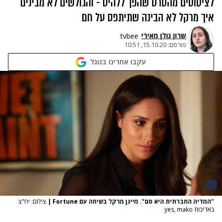
לציטוטים מהסרט שהפך ללהיט - והגולשים לא מבינים
איך מרקל לא הבינה שתיתפס על חם
שרון גולן מאירי
tvbee
פורסם:
15.10.20, 10:51
עקבו אחרינו בגוגל
"המדיה החברתית היא סם". מייגן מרקל בשיחה עם Fortune
|
צילום: יח"צ
באדיבות yes, mako