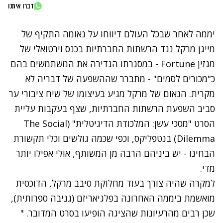
דברו איתנו
יממה לאחר שבכל העולם דיווחו על
נאומה התקיף
של
מייגן מרקל נגד הרשתות החברתיות בכנס וירטואלי של
מגזין Fortune - במסגרתו הגדירה את המשתמשים בהם
כ"מכורים לסמים" - מתברר שההשפעה של דבריה לא
מקרית. הנאום של מרקל מגיע בעיצומו של שיח ציבורי ער
סביב השפעת הרשתות החברתיות, שצף בעקבות עליית
הסרט
"מסכי עשן: המלכודת הדיגיטלית" (The Social
Dilemma)
בנטפליקס, וכפי שכמה גולשים וכלי תקשורת
הבחינו - יש ביניהם הרבה מן המשותף, אולי אפילו יותר
מדי.
למקרה שהיה צורך בעוד מחלוקת סיבב מרקל, הדוכסית
מואשמת ביממה האחרונה בפלגיאריזם (גניבה ספרותית),
שכן רבים מהרעיונות שהציגה הופיעו בסרט המדובר. "