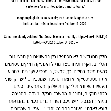
Yes!! This is the full quote. "There are only two industries that call their
customers 'users': illegal drugs and software.”
Meghan plagiarises so casually, it's become laughable now.
October 13, 2020
— thistleandburr (@thistleandburr)
Someone clearly watched The Social Dilemma recently...
https://t.co/PpPultvKg0
October 14, 2020
— EVOKE (@EVOKE)
חלק מהגולשים לא הסתפקו רק בהשוואה בין הרעיונות
הכללים, ואף הוכיחו כיצד מרקל העתיקה חלקים מסוימים
כמעט מילה במילה. כך, למשל, ב"מסכי עשן" ניתן למצוא
את הסטטיסטיקאי אדוארד טופטה שמסביר כי "יש רק שתי
תעשיות שקוראות ללקוחות שלהן 'משתמשים': סמים
בלתי חוקיים, ותוכנות מחשב". מרקל, מצדה, הסבירה
במהלך הכנס כי "יש מעט מאוד דברים בעולם בהם אתה
קורא לאדם שמעורב בהם 'משתמש' - אנשים שמכורים