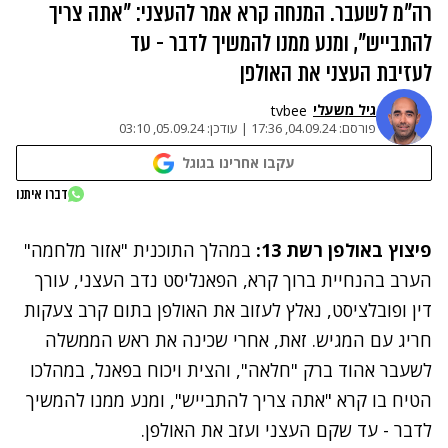
רה"מ לשעבר. המנחה קרא אמר להעצני: "אתה צריך
להתבייש", ומנע ממנו להמשיך לדבר - עד
לעזיבת העצני את האולפן
גיל משעלי
tvbee
פורסם:
04.09.24, 17:36
|
עודכן:
05.09.24, 03:10
עקבו אחרינו בגוגל
נתקלנו בבעיה
דברו איתנו
נסה שוב
פיצוץ באולפן רשת 13:
במהלך התוכנית "אזור מלחמה"
הערב בהנחיית ברוך קרא, הפאנליסט נדב העצני, עורך
דין ופובלציסט, נאלץ לעזוב את האולפן בתום קרב צעקות
חריג עם המגיש. זאת, אחרי שכינה את ראש הממשלה
לשעבר אהוד ברק "חלאה", והצית ויכוח בפאנל, במהלכו
הטיח בו קרא "אתה צריך להתבייש", ומנע ממנו להמשיך
לדבר - עד שקם העצני ועזב את האולפן.