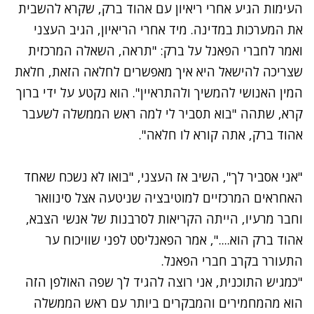
העימות הגיע אחרי ריאיון עם אהוד ברק, שקרא להשבית
את המערכות במדינה. מיד אחרי הריאיון, הגיב העצני
ואמר לחברי הפאנל על ברק: "תראה, השאלה המרכזית
שצריכה להישאל היא איך מאפשרים לחלאה הזאת, חלאת
המין האנושי להמשיך ולהתראיין". הוא נקטע על ידי ברוך
קרא, שתהה "בוא תסביר לי למה ראש הממשלה לשעבר
אהוד ברק, אתה קורא לו חלאה".
"אני אסביר לך", השיב אז העצני, "בואו לא נשכח שאחד
האחראים המרכזיים למוטיבציה שניטעה אצל סינוואר
וחבר מרעיו, הייתה הקריאות לסרבנות של אנשי הצבא,
אהוד ברק הוא....", אמר הפאנליסט לפני שוויכוח ער
התעורר בקרב חברי הפאנל.
"כמגיש התוכנית, אני רוצה להגיד לך שפה האולפן הזה
הוא מהמחמירים והמבקרים ביותר עם ראש הממשלה