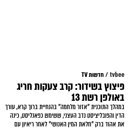
tvbee
חדשות TV
פיצוץ בשידור: קרב צעקות חריג
באולפן רשת 13
במהלך התוכנית "אזור מלחמה" בהנחיית ברוך קרא, עורך
הדין והפובליציסט נדב העצני, ששימש כפאנליסט, כינה
את אהוד ברק "חלאת המין האנושי" לאחר ריאיון עם