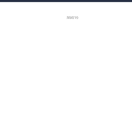
ופנה
דיגיטל
פרסומת