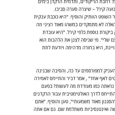
ל רחבת הריקודים, ותדמית הרקדן בימים
ועה קירל – שיצרה סערה סביבו.
 השופט הוותיק והוסיף. "היא כוכבת ענקית
אלה לא מתמקדים במשהו מאוד רציני וזה
ק ביקורת נוספת כלפי קירל. "היא עובדת
ם שלי". מי שניסה לצנן את הלהבות הוא
יינת, היא בחורה מדהימה ויודעת לתת
עניק למפורסמים עד כה, והסיבה שבגינה
טים לאף אחד" , אמר דביר והתייחס לאמירה
א נראתה כמו מעודדת מה לעשות? בפעם
התייחס לדרך האולטימטיבית עבור הרקדנים
גנון מאוד משמעותי", טען והוסיף. "אתם
קשה ואינטנסיביות משתלמת שם. גם אם אתה