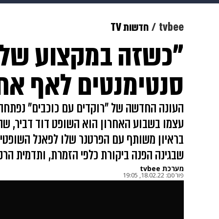
תרבות
צבא וביטחון
makoZ
tvbee
חדשות TV
"כשזה במקצוע שלי 
גאווה
ויוה
משפט
תשעה חוד
סנטימנטים לאף אח
העונה החדשה של "רוקדים עם כוכבים" נפתחה
עצמו בשבוע האחרון הוא השופט דוד דביר, שה
בראיון משותף עם הפרטנר שלו לפאנל השופטים,
שבגינה הפנה ביקורת כלפי הזמרת, ותדמית הרק
מערכת tvbee
פורסם:
18.02.22, 19:05