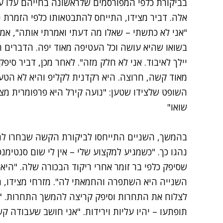
בביקורת כלפי המפורסמים שלראשונה בחייהם עלו ע
אלה. דביר מצידו, התייחס להתבטאותו כלפי הזמרת נ
"אני לא כתשתי – שאלו מה דעתי ואמרתי אותה", אמר
בשואו שהיא עושה וכל העטיפה מאוד יפה. הדברים ה
יילך לאיבוד. אני לא חלק מזה". לאחר מכן, דביר סיפ
מאוד קשה, חרוצה. היא רקדנית לקליפ והיא לא הטע
השופט שלצידו שטען: "נועה קירל היא פרפומרית מצו
שואו"
בהמשך, השניים התייחסו לביקורת הקשה שבחרו לה
נהגו כך. "כשמגיע למקצוע שלי – אין לי שום סנטימנ
שסיפק כלפי בר זומר אחרי ריקוד הבכורה שלה. "הי
השנייה היא השתפרה והחמאתי לה". מזרחי מצידו, 
לצלוח את התחרות וסיפק קריצה להמשך התחרות. "הס
תופתעו – יהיו עליות וירידות. "אני חושב שעבודה 