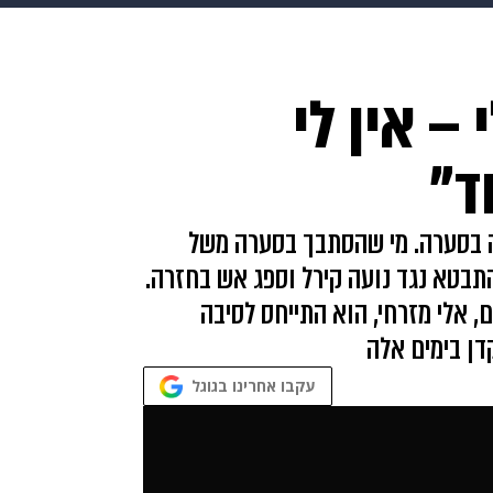
בריאות
HIX
ספורט
כסף
הורים
עיצוב הבית
א
– אין לי
שים
מתכונים
פרויקטים מיוחדים
ד"
 בסערה. מי שהסתבך בסערה משל
תבטא נגד נועה קירל וספג אש בחזרה.
 אלי מזרחי, הוא התייחס לסיבה
דן בימים אלה
עקבו אחרינו בגוגל