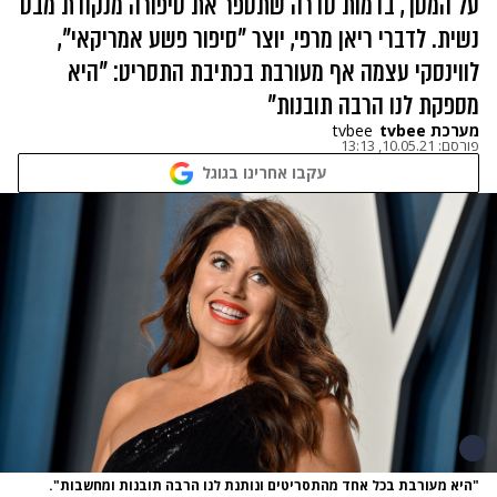
על המסך, בדמות סדרה שתספר את סיפורה מנקודת מבט
נשית. לדברי ריאן מרפי, יוצר "סיפור פשע אמריקאי",
לווינסקי עצמה אף מעורבת בכתיבת התסריט: "היא
מספקת לנו הרבה תובנות"
מערכת tvbee
tvbee
פורסם:
10.05.21, 13:13
עקבו אחרינו בגוגל
"היא מעורבת בכל אחד מהתסריטים ונותנת לנו הרבה תובנות ומחשבות".