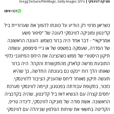
מוניקה לווינסקי
|
צילום: Gregg DeGuire/FilmMagic, Getty Images
דברו איתנו
כשריאן מרפי רק הודיע על כוונתו להפוך את שערוריית ביל
קלינטון ומוניקה לווינסקי לעונה של "סיפור פשע
אמריקאי" - דבר אחד היה ברור כשמש. העונה הראשונה
של הסדרה, שעסקה במשפט של או ג'יי סימפסון, עשתה
תיקון היסטורי של ממש כשהציגה את היחס המיזוגני כלפי
התובעת מרשה קלארק מהתקשורת והקהל. היה ברור
שאותו הלך רוח יינקט גם בעונתה החדשה, כך שהיא
תעשה תיקון מאוחר ליחס שהעניק הציבור ללווינסקי.
כזכור, בתקופת עבודתה בפנטגון, קיימה לווינסקי מערכת
יחסים קצרה עם הנשיא דאז ביל קלינטון, שהיה בקדנציה
הראשונה. אשת סודה של מוניקה לווינסקי, לינדה טריפ,
הקליטה בחשאי את שיחות הטלפון שניהלה עם לווינסקי