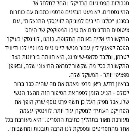
מגבולות הפמיניזם הרדיקלי והחל לחלחל אל
המיינסטרים. לא מעט מגזינים פרסמו כתבות עם כותרות
בסגנון "כולנו חייבים למוניקה לווינסקי התנצלות", עם
ציטוטים המדגימים את טיבו המפוקפק של היחס
התקשורתי אליה באותה התקופה. בזמנו, לווינסקי בעיקר
הפכה לפאנץ' ליין עבור מגישי לייט נייט כמו ג'יי לנו ודיוויד
לטרמן, ומלבד סלאט-שיימינג, היא חוותה ביריונות מצד
התקשורת בכל מה שקשור למראה החיצוני שלה, ובאופן
ספציפי יותר - המשקל שלה.
בראיון חדש, ריאן מרפי מאמת את מה שהיה כבר ברור
לכולם - הגיע הזמן לספר את הסיפור הזה מהצד הנשי
שלו. אבל מפיק העל כן חשף פרט נוסף שרק הופך את
הפרויקט העתידי למסקרן עוד יותר: לווינסקי עצמה
מעורבת מאוד בתהליך כתיבת התסריט. "היא מעורבת בכל
אחד מהתסריטים ומספקת לנו הרבה תובנות ומחשבות",