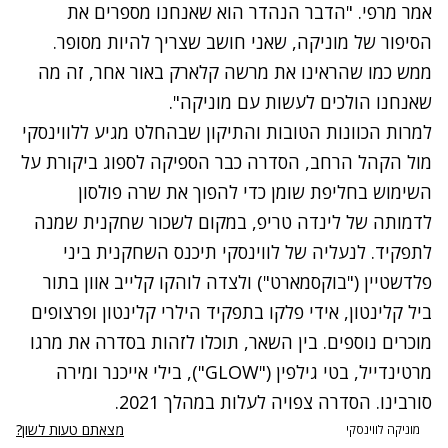
אמר מרפי. "הדבר הנהדר הוא שאנחנו מספרים את
הסיפור של מוניקה, שאני חושב שצריך להיות מסופר.
ממש כמו שהראינו את מרשה קלארק באור אחר, זה מה
שאנחנו הולכים לעשות עם מוניקה".
למרות הכוונות הטובות והתיקון שבהחלט מגיע ללווינסקי
מול הקהל הרחב, הסדרה כבר הספיקה לספוג ביקורת על
השימוש בחליפת שומן כדי להפוך את שרה פולסון
לדמותה של לינדה טריפ, במקום לשכור שחקנית שמנה
לתפקיד. לנעליה של לווינסקי תיכנס השחקנית ביני
פלדשטיין ("בוקסמארט") ולצדה לוהקו קלייב אוון בתור
ביל קלינטון, אידי פלקו בתפקיד הילרי קלינטון ופרצופים
מוכרים נוספים. בין השאר, תוכלו לזהות בסדרה את מרגו
מרטינדייל, בטי גילפין ("GLOW"), בילי אייכנר ומירה
סורבינו. הסדרה צפויה לעלות במהלך 2021.
מצאתם טעות לשון?
מוניקה לווינסקי