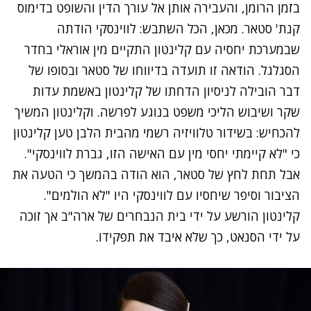
בזמן הרומן, והעבירה אותן אל עורך הדין והשופט בדימוס
קנת' סטאר. מכאן, הכל השתבש: לווינסקי הודתה
שבמערכת יחסיה עם קלינטון התקיים מין אוראלי בחדר
הסגלגל. הודאה זו תועדה בדיווחו של סטאר ובסופו של
דבר הובילה לניסיון הדחתו של קלינטון באשמת עדות
שקר ושיבוש הליכי משפט בנוגע לפרשה. וקלינטון המשיך
להכחיש: בשידור טלוויזיה רשמי מהבית הלבן טען קלינטון
כי "לא קיימתי יחסי מין עם האישה הזו, גברת לווינסקי".
אבל תחת לחץ של סטאר, הוא הודה בהמשך כי הטעה את
הציבור וסיפר שיחסיו עם לווינסקי היו "לא הולמים".
קלינטון הורשע על ידי בית הנבחרים של ארה"ב אך זוכה
על ידי הסנאט, כך שלא איבד את תפקידו.