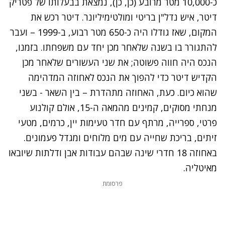
כ-10,000 מטר מרובע (כן, כן), נמצאת בבעלותו של פטריק
דיטר, איש נדל"ן בריטי ומולטימיליונר. דיטר רכש את
המקום, שאז גודלו היה כ-650 מטר רבוע, ב-1999 – ועבר
להתגורר בו בשנה שלאחר מכן יחד עם משפחתו. בזמנו,
הנכס היה חווה פשוטה; את שני העשורים שלאחר מכן
הקדיש דיטר כדי להפוך את הנכס לאחוזה המדהימה
שהוא כיום. כעת, האחוזה מתהדרת – בין השאר - בשני
מנחתי מסוקים, קמינים מהמאה ה-15, אולם קולנוע
פרטי, ספרייה, מרתף עם חדר טעימות יין, כרמים, מטעי
זיתים, בריכת שחייה עם מים מלוחים ומגדל פעמונים.
באחוזה 18 חדרי שינה שבהם עבודות אבן ודלתות שיובאו
מאיטליה.
פרסומת