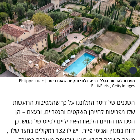
מועדת להריסה בגלל בנייה בלתי חוקית. שאטו דיטר
|
צילום: Philippe
Petit/Paris , Getty Images
השכנים של דיטר התלוננו על כך שהמסיבות הרועשות
שלו מפריעות לחייהן השקטים והכפריים, ובעצם – הן
הפכו את החיים הלכאורה-אידיליים לסיוט של ממש, כך
דווח במגזין ואניטי פייר. "יש לו 132 רמקולים בחצר שלו",
טענה השכנה קרולין באט, שהייתה מעורבת במאבק