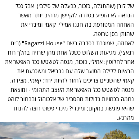
של לורן (שהתגלה, כזכור, כבעלה של סילבי). אבל ככל
הנראה לא הופיע בסדרה לוקיישן מרהיב יותר מאשר
האחוזה המטורפת בה חגגו אמילי, קאמי ומינדי את
שהותן בסן טרופה.
לאחוזה, שמוכרת בסדרה בשם "
Ragazzi House
" (בית
רגאצי), מגיעות השלוש כשכל אחת מהן שרויה בהלך רוח
אחר לחלוטין: אמילי, כזכור, מנסה לטשטש ככל האפשר את
הראיות ללילה הסוער שלה עם גבריאל ומשכנעת את
קאמי שהשניים צריכים לחזור להיות יחד; קאמי, מצידה,
מנסה לטשטש ככל האפשר את העצב התהומי - ומוצאת
נחמה בכמויות גדולות מהסביר של אלכוהול ובבחור לוהט
שהיא פוגשת במקום; ומינדי? מינדי פשוט רוצה להנות
מהרגע.