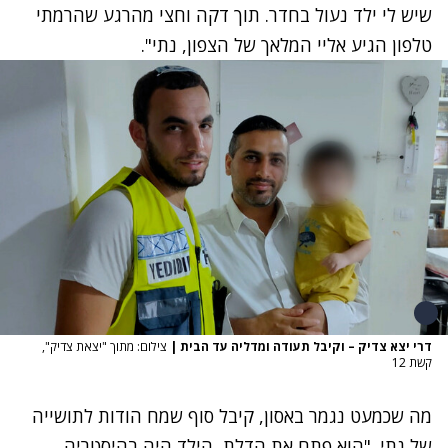
שיש לי ילד נעול בחדר. תוך דקה וחצי מהרגע שהרמתי
טלפון הגיע אליי המלאך של הצפון, נתי".
דרי יצא צדיק – וקיבל תעודה ומדליה עד הבית
|
צילום: מתוך "יצאת צדיק",
קשת 12
מה שכמעט נגמר באסון, קיבל סוף שמח הודות לתושייה
של נתי. "הוא פתח את הדלת, הילד היה בהיסטריה,