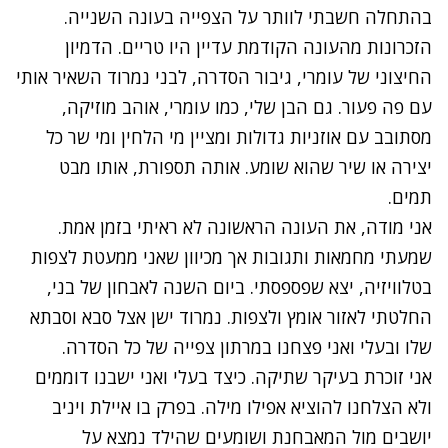
בהתחלה חשבתי לוותר על הצפייה בעונה השנייה.
הזכרונות מהעונה הקודמת עדיין היו טריים. הדמיון
החיצוני של עומרי, גיבור הסדרה, לבני נמרוד השאיר אותי
עם פה פעור. גם הבן שלי, כמו עומרי, אוהב מוזיקה,
מסתובב עם אוזניות גדולות ומציין מי הלחין ומי שר כל
יצירה או שיר שהוא שומע. אותה תספורת, אותו מבט
תמים.
אני מודה, את העונה הראשונה לא ראיתי בזמן אמת.
שמעתי מחמאות ותגובות אך מכיוון שאני ממעטת לצפות
בטלוויזיה, יצא שפספסתי. ביום השנה לאבחון של בני,
החלטתי לאזור אומץ ולצפות. נמרוד ישן אצל סבא וסבתא
שלו ובעלי ואני
פצחנו במרתון צפייה של כל הסדרה.
אני זוכרת בעיקר שתיקה. כיצד בעלי ואני ישבנו דוממים
ולא הצלחנו להוציא אפילו מילה. בפרק בו איילת ויניב
יושבים מול המאבחנת ושומעים שהילד נמצא על