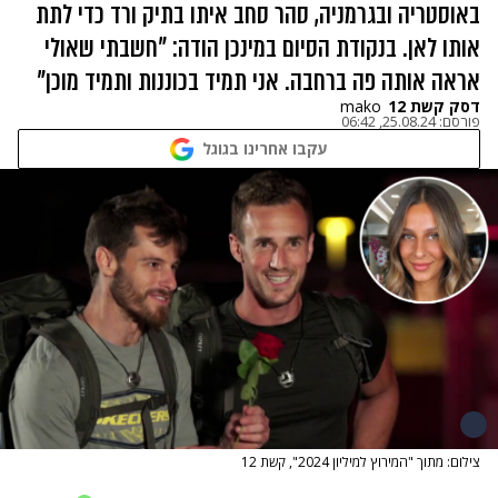
באוסטריה ובגרמניה, סהר סחב איתו בתיק ורד כדי לתת
אותו לאן. בנקודת הסיום במינכן הודה: "חשבתי שאולי
אראה אותה פה ברחבה. אני תמיד בכוננות ותמיד מוכן"
דסק קשת 12
mako
פורסם:
25.08.24, 06:42
עקבו אחרינו בגוגל
צילום: מתוך "המירוץ למיליון 2024", קשת 12