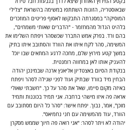
בקטע המירוץ האחרון שיצא לדרך בגבעות חבל טירול
שבאוסטריה, הזוגות השתתפו
במשימה בהשראת "צלילי
המוסיקה"
במסגרתה התבקשו לאסוף פריטים המוזכרים
בלהיט הגדול מהמחזמר - "הדברים שאותי משמחים",
בהם ורד. בפרק אמש התברר שכשסהר ויפתח השלימו את
המשימה, סהר לקח איתו את הוורד והסתובב איתו בתיק
במשך קטע מירוץ שלם, מחכה לרגע המתאים שבו יוכל
להעניק אותו לאן במחווה רומנטית.
בנקודת הסיום באצטדיון אליאנץ ארנה שבמינכן יהודה
הבחין מיד בוורד שבתיק ועוד לפני שגילה לסהר ויפתח
באיזה מקום סיימו, שאל את סהר על כך. "חשבתי שאולי
אראה פה איזו מישהי ברחבה. אני תמיד בכוננות ותמיד
מוכן", אמר, נבוך. יפתח אישר: "סהר כל היום מסתובב עם
הוורד, עוד מהמשימה עם חני נחמיאס".
יהודה לא ויתר לסהר: "אני רואה פה חיוך שממש מסקרן