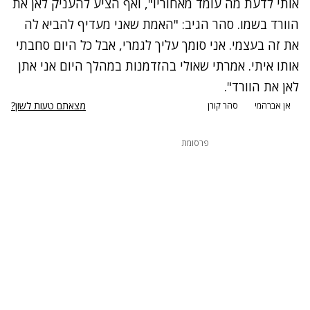
אותי לדעת מה עומד מאחוריו", ואף הציע להעניק לאן את
הוורד בשמו. סהר הגיב: "האמת שאני מעדיף להביא לה
את זה בעצמי. אני סומך עליך לגמרי, אבל כל היום סחבתי
אותו איתי. אמרתי שאולי בהזדמנות במהלך היום אני אתן
לאן את הוורד".
מצאתם טעות לשון?
אן אברהמי
סהר קורן
פרסומת