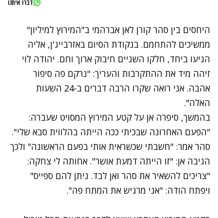
דברו איתנו
היחסים בין סהר קורן לאן אברהמי ב"המירוץ למיליון"
ממשיכים להתחמם. בנקודת הסיום באזרבייג'ן, אליה
הגיעו ביחד,
חלקו השניים חיבוק ארוך וחם
. יהודה לוי
זיהה מיד את ההתקרבות והעריך: "נרקם פה סיפור
אהבה. אני רואה שקרו הרבה דברים ב-24 השעות
האלה".
בהמשך, סיפרה אן על קטע המירוץ המסויט שעברה:
"הפעם האחרונה שבכיתי ככה הייתה בהלווית סבא שלי".
סהר אמר: "חשבתי שכשראית אותי בפעם הראשונה" ולכך
הגיבה אן: "זו הייתה דמעת אושר". אחותה לי צחקה:
"צריכים להשאיר את סהר ואן לבד. ניתן להם ספייס"
ויפתח הודה: "אני מרגיש את המתח פה".