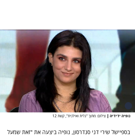
נופיה ידידיה
|
צילום: מתוך "גלית ואילנית", קשת 12
בספיישל שירי דני סנדרסון, נופיה ביצעה את "זאת שמעל