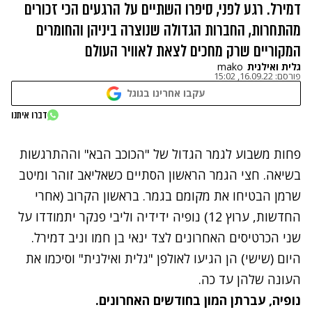
דמירל. רגע לפני, סיפרו השתיים על הרגעים הכי זכורים
מהתחרות, החברות הגדולה שנוצרה ביניהן והחומרים
המקוריים שרק מחכים לצאת לאוויר העולם
גלית ואילנית
mako
פורסם:
16.09.22, 15:02
עקבו אחרינו בגוגל
נתקלנו בבעיה
דברו איתנו
נסה שוב
פחות משבוע לגמר הגדול של "הכוכב הבא" וההתרגשות
בשיאה. חצי הגמר הראשון הסתיים כשאליאב זוהר ומיטב
שרמן הבטיחו את מקומם בגמר. בראשון הקרוב (אחרי
החדשות, ערוץ 12) נופיה ידידיה וליבי פנקר יתמודדו על
שני הכרטיסים האחרונים לצד ינאי בן חמו וניב דמירל.
היום (שישי) הן הגיעו לאולפן "גלית ואילנית" וסיכמו את
העונה שלהן עד כה.
נופיה, עברתן המון בחודשים האחרונים.