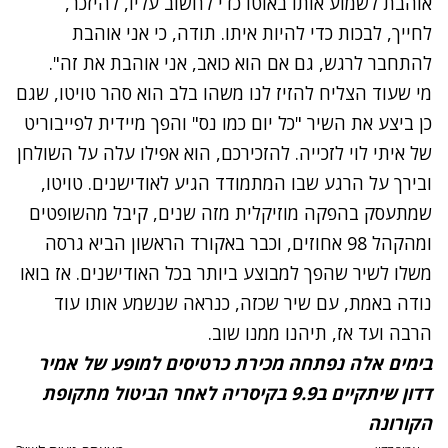
אוהבת לשמוע אותו באוטו כדי לחשוב עליו, להיזכר,
לחייך, לבכות כדי להיות איתו. תודה, כי אני אוהבת
להתחבר לרגש, גם אם הוא כואב, אני אוהבת את זה".
נתקלנו בבעיה
מי שעוד הצליח להזיז לנו משהו בלב הוא סהר טויטו, שגם
נסה שוב
כן ביצע את השיר "כל יום כמו נס" והפך מיידית לפייבוריט
של איתי לוי לזכייה. להזכירכם, הוא אפילו עלה על השולחן
ובירך על הרגע שבו המתמודד הגיע לאודישנים. טויטו,
שמתעסק בהפקה מוזיקלית מזה שנים, קיבל מהשופטים
ומהקהל 98 אחוזים, וכבר באקורד הראשון הביא גרסה
משלו לשיר שהפך למבוצע ביותר בכל האודישנים. אז בואו
נודה באמת, עם שיר שכזה, כנראה שנשמע אותו עוד
הרבה ועד אז, תיהנו ממנו שוב.
נתקלנו בבעיה
בימים אלה נפתחה מכירת כרטיסים למופע של אמיר
נסה שוב
דדון שיתקיים ב9.9 בקיסריה לאחר הביטול מתקופת
הקורונה