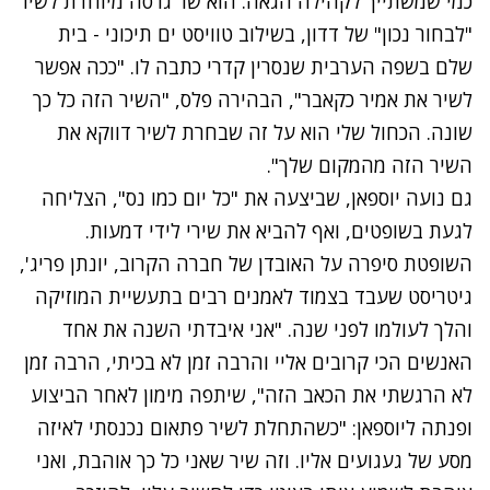
כמי שמשתייך לקהילה הגאה. הוא שר גרסה מיוחדת לשיר
"לבחור נכון" של דדון, בשילוב טוויסט ים תיכוני - בית
שלם בשפה הערבית שנסרין קדרי כתבה לו. "ככה אפשר
לשיר את אמיר כקאבר", הבהירה פלס, "השיר הזה כל כך
שונה. הכחול שלי הוא על זה שבחרת לשיר דווקא את
השיר הזה מהמקום שלך".
נתקלנו בבעיה
גם נועה יוספאן, שביצעה את "כל יום כמו נס", הצליחה
נסה שוב
לגעת בשופטים, ואף להביא את שירי לידי דמעות.
השופטת סיפרה על האובדן של חברה הקרוב, יונתן פריג',
גיטריסט שעבד בצמוד לאמנים רבים בתעשיית המוזיקה
והלך לעולמו לפני שנה. "אני איבדתי השנה את אחד
האנשים הכי קרובים אליי והרבה זמן לא בכיתי, הרבה זמן
לא הרגשתי את הכאב הזה", שיתפה מימון לאחר הביצוע
ופנתה ליוספאן: "כשהתחלת לשיר פתאום נכנסתי לאיזה
מסע של געגועים אליו. וזה שיר שאני כל כך אוהבת, ואני