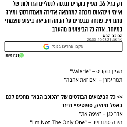
רק בגיל 16, מעיין בוקריס נכנסה לנעליים הגדולות של
איימי ויינהאוס וזכתה למחמאה אדירה מאמדורסקי ומירה
סמנדוייב פתחה מבערים על הבמה והביאה ביצוע עוצמתי
במיוחד. אלה כל הביצועים מהערב
הכוכב הבא
פורסם:
10.08.21, 20:00
עקבו אחרינו בגוגל
דברו איתנו
מעיין בוקריס
– "
Valerie
"
נתקלנו בבעיה
תמר עזרן
– "
אם זאת אהבה
"
נתקלנו בבעיה
נסה שוב
>> כל הביצועים הבולטים של "הכוכב הבא" מחכים לכם
נסה שוב
באפל מיוזיק, ספוטיפיי ודיזר
אדר כגן
– "
איפה את
"
נתקלנו בבעיה
מירה סמנדוייב
– "
I'm Not The Only One
"