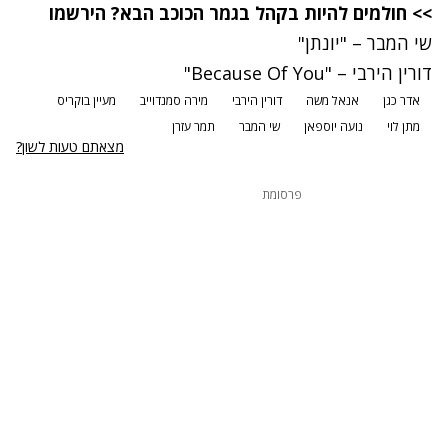
נתקלנו בבעיה
>> חולמים להיות בקהל בגמר הכוכב הבא? הירשמו
נסה שוב
שי המבר
– "
יונתן
"
נסה שוב
נתקלנו בבעיה
דורין הירבי
– "
Because Of You
"
נתקלנו בבעיה
אדר כגן
אנאל משה
דורין הירבי
מירה סמנדוייב
מעיין בוקריס
נסה שוב
מתן לוי
נועה יוספאן
שי המבר
תמר עזרן
נסה שוב
מצאתם טעות לשון?
פרסומת