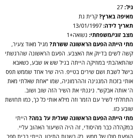
גיל:
27
מאיפה בארץ?
קרית גת
תאריך לידה:
13/01/1997
מצב זוגי/משפחתי:
נשואה+1
מתי הייתה הפעם הראשונה ששרת?
מגיל מאוד צעיר,
קשה לשים בדיוק את האצבע. הפעם הראשונה שהרגשתי
שהתאהבתי במוזיקה הייתה בגיל שש או שבע, כשאבא
בישל לשבת ושם שירים בטייפ. היה שיר אחד שממש תפס
אותי בזכות המנגינה וההרמוניה, שמו "אחת שאלתי מאת
ה' אותה אבקש". ניגנתי את השיר הזה שוב ושוב.
התחלתי לשיר עם הזמר וזה מילא אותי כל כך, כמו תחושת
שובע כזו.
מתי הייתה הפעם הראשונה שעלית על במה?
הייתי
במקהלה כבר מהיסודי, זה היה השיעור האהוב עליי.
הופעת סולו של ממש, רק בשנות התיכון. הייתי בבית ספר