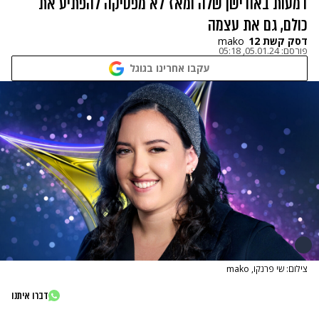
דמעות באודישן שלה ומאז לא מפסיקה להפתיע את
כולם, גם את עצמה
דסק קשת 12
mako
פורסם:
05.01.24, 05:18
עקבו אחרינו בגוגל
צילום: שי פרנקו, mako
דברו איתנו