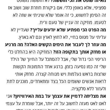
מאיזה שופט את הכי חוששת?
לא חוששת משופט
ספציפי, אלא באופן כללי. אם ביקורת חוזרת שוב ושוב אז
זה הסימן לחשוש, כי זה אומר שלא שיניתי או שזה לא
לטעמו. מוזיקה זה עניין של טעם וריח.
מה הפרט הכי מפתיע שלא יודעים עלייך?
שעדיין לא
עליתי על מטוס בחיי, לא לחוץ לארץ וגם לא בארץ.
מה עוזר לך לעבור את הימים הקשים האלה?
מה מרגיע
או מחזק אותך בתקופה הזו?
המוזיקה היא בהחלט כלי
הריפוי הכי גדול שלי, אבל להסתכל על החיוך של הילד
שלי זה כמו נסיעה בזמן. ברגע אחד התמונות הקשות
שרצות בראש נעלמות ויש מנוחה קצרה. מחזק אותי
לראות אנשים ששמים הכל בצד ומתאחדים, מוכנים לתת
ולעזור ללא סלקציה.
את מצליחה לדמיין את עצמך על במת האירוויזיון?
אני
לאט לאט מעזה לחשוב על זה יותר, אבל שומרת על עצמי