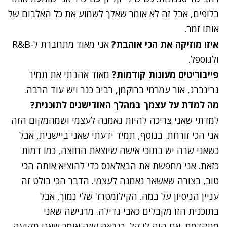
בלופים, אבל זה לא אומר שאלך לשמוע את כל האלבום של
אותו זמר.
איזו מוזיקה את הכי אוהבת?
אני מאוד מתחברת ל-R&B
ולגוספל.
פייבוריטים מעונות קודמות?
מאוד אהבתי את תמיר
גרינברג, אור עמרמי ברוקמן, רביב כנר ויש עוד הרבה.
נתקלנו בבעיה
מה למדת על עצמך במהלך האודישנים לתוכנית?
נסה שוב
למדתי שאני צריכה להיות נאמנה לעצמי ושמהמקום הזה
אני הכי זורחת. בנוסף, תמיד ידעתי שאני ביישנית, אבל
כשאני שרה יש בתוכי אישה שיוצאת החוצה, כמו דמות
כזאת. אני מחפשת את הבאלאנס כדי להוציא אותה הכי
טוב, בצורה שאשאר נאמנה לעצמי. הדבר הכי בולט זה
עניין הניסיון על במה. הקילומטרז' שלי נמוך, אבל
בתוכנית הזו מקבלים כאבי גדילה. מרגישה שאני
מתקדמת. אם היה לי קל, כנראה שזה אומר שאני תקועה