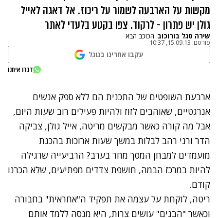
מקשות על הארבעה לשמור על ריכוז. אל דאגה לאייל
גולן יש פתרון - לרקוד. צפו בקטע בלעדי לאתר
שירה סגל בורוכוב
הכוכב הבא
פורסם:
15.09.13, 10:37
עקבו אחרינו בגוגל
נתקלנו בבעיה
דברו איתנו
נסה שוב
ארבעת השופטים של התכנית הם ללא ספק אנשים
אנרגטיים, שאוהבים לזוז ולהיות פעילים רוב שעות היום,
אבל
מה קורה
כאשר מבקשים מריטה, אייל גולן, צביקה
הדר ורני רהב לבלות במשך שעות ארוכות
בהכנת
מועמדים למבחן המסך מחר בערב?
הרביעייה שרגילה
להיות במרכז הבמה, חושפת צדדים מפתיעים, שלא הכרנו
קודם.
ריטה, ל
ו
קח
ת
על עצמה את
תפקיד
ה"אחראית" בחבורה
וכאשר "הבנים" עושים צרות, היא מנסה
ללמד אותם